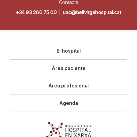
Contacta
+34 93 260 75 00
|
uac@bellvitgehospital.cat
Navegació
El hospital
principal
Área paciente
Área profesional
Agenda
Imagen