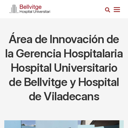
Pasar
Busca
al
Togg
contenido
navig
principal
Área de Innovación de
la Gerencia Hospitalaria
Hospital Universitario
de Bellvitge y Hospital
de Viladecans