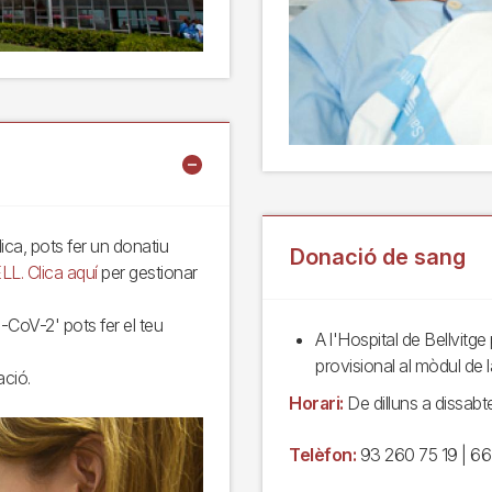
ica, pots fer un donatiu
Donació de sang
LL.
Clica aquí
per gestionar
CoV-2' pots fer el teu
A l'Hospital de Bellvit
provisional al mòdul de l
ació.
Horari:
De dilluns a dissabt
Telèfon:
93 260 75 19 | 6