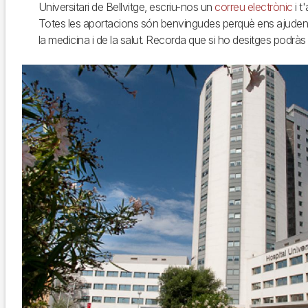
Universitari de Bellvitge, escriu-nos un
correu electrònic
i t
Totes les aportacions són benvingudes perquè ens ajuden 
la medicina i de la salut. Recorda que si ho desitges podrà