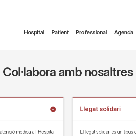
Navegación
Hospital
Patient
Professional
Agenda
principal
Col·labora amb nosaltres
Llegat solidari
l'atenció mèdica a l'Hospital
El llegat solidari és un tip