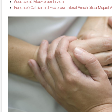
Associació Mou-te per la vida
Fundació Catalana d’Esclerosi Lateral Amiotròfica Miquel V