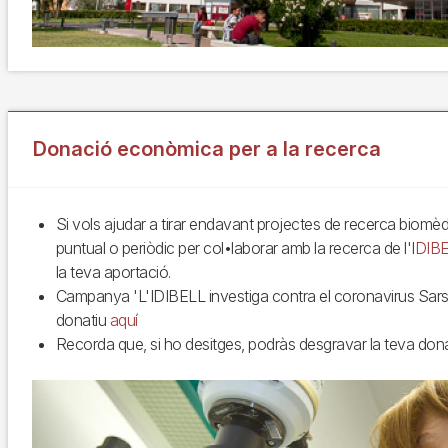
Donació econòmica per a la recerca
Si vols ajudar a tirar endavant projectes de recerca biomèd
puntual o periòdic per col•laborar amb la recerca de l'I
DIBE
la teva aportació.
Campanya 'L'IDIBELL investiga contra el coronavirus Sars-
donatiu
aquí
Recorda que, si ho desitges, podràs desgravar la teva don