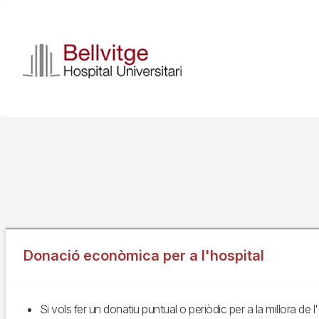
Skip
to
main
content
Donació econòmica per a l'hospital
Si vols fer un donatiu puntual o periòdic per a la millora de 