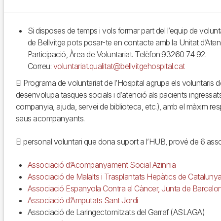
Si disposes de temps i vols formar part del l’equip de volunta
de Bellvitge pots posar-te en contacte amb la Unitat d’Atenc
Participació, Àrea de Voluntariat. Telèfon:93260 74 92.
Correu:
voluntariat.qualitat@bellvitgehospital.cat
El Programa de voluntariat de l’Hospital agrupa els voluntaris d
desenvolupa tasques socials i d’atenció als pacients ingressats i
companyia, ajuda, servei de biblioteca, etc.), amb el màxim resp
seus acompanyants.
El personal voluntari que dona suport a l’HUB, prové de 6 asso
Associació d’Acompanyament Social Azinnia
Associació de Malalts i Trasplantats Hepàtics de Catalu
Associació Espanyola Contra el Càncer, Junta de Barcel
Associació d’Amputats Sant Jordi
Associació de Laringectomitzats del Garraf (ASLAGA)