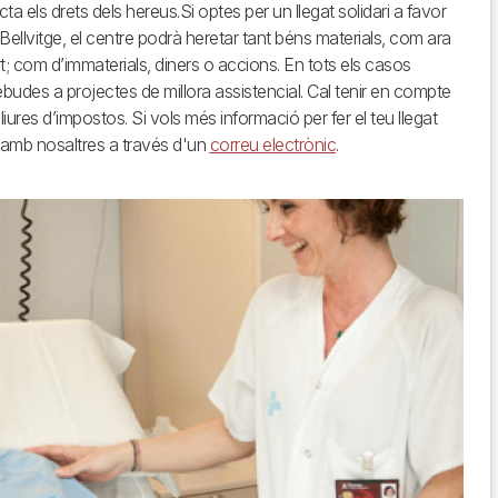
cta els drets dels hereus.Si optes per un llegat solidari a favor
 Bellvitge, el centre podrà heretar tant béns materials, com ara
t; com d’immaterials, diners o accions. En tots els casos
budes a projectes de millora assistencial. Cal tenir en compte
lliures d’impostos. Si vols més informació per fer el teu llegat
e amb nosaltres a través d'un
correu electrònic
.