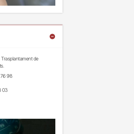
de Trasplantament de
s.
 76 98
83 03