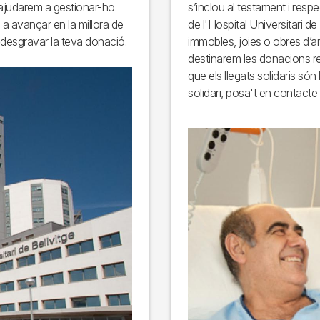
'ajudarem a gestionar-ho.
s’inclou al testament i respe
a avançar en la millora de
de l'Hospital Universitari de
s desgravar la teva donació.
immobles, joies o obres d’ar
destinarem les donacions re
que els llegats solidaris són 
solidari, posa't en contact