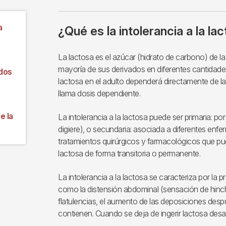
a
¿Qué es la intolerancia a la la
La lactosa es el azúcar (hidrato de carbono) de la
mayoría de sus derivados en diferentes cantidades.
idos
lactosa en el adulto dependerá directamente de la 
llama dosis dependiente.
e la
La intolerancia a la lactosa puede ser primaria: por
digiere), o secundaria: asociada a diferentes enfe
tratamientos quirúrgicos y farmacológicos que pu
lactosa de forma transitoria o permanente.
La intolerancia a la lactosa se caracteriza por la p
como la distensión abdominal (sensación de hinc
flatulencias, el aumento de las deposiciones despu
contienen. Cuando se deja de ingerir lactosa des