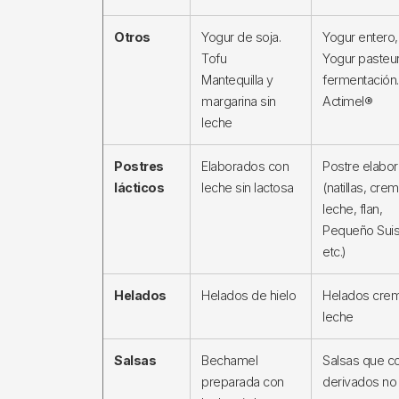
Otros
Yogur de soja.
Yogur entero,
Tofu
Yogur pasteu
Mantequilla y
fermentación.
margarina sin
Actimel®
leche
Postres
Elaborados con
Postre elabo
lácticos
leche sin lactosa
(natillas, cre
leche, flan,
Pequeño Sui
etc.)
Helados
Helados de hielo
Helados crem
leche
Salsas
Bechamel
Salsas que co
preparada con
derivados no