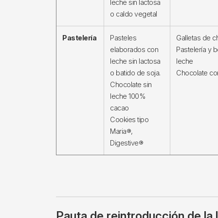
leche sin lactosa
o caldo vegetal
Pastelería
Pasteles
Galletas de c
elaborados con
Pastelería y b
leche sin lactosa
leche
o batido de soja.
Chocolate con
Chocolate sin
leche 100%
cacao
Cookies tipo
Maria®,
Digestive®
Pauta de reintroducción de la 