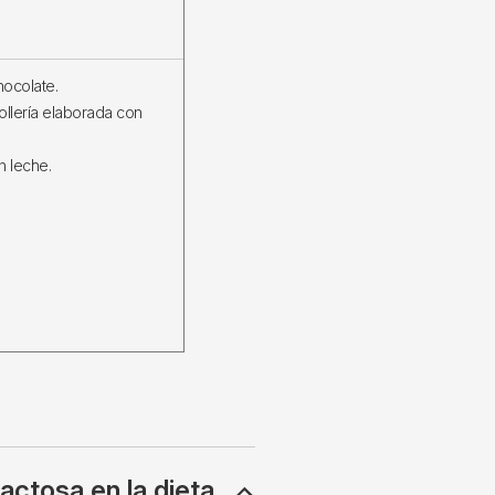
hocolate.
ollería elaborada con
 leche.
lactosa en la dieta