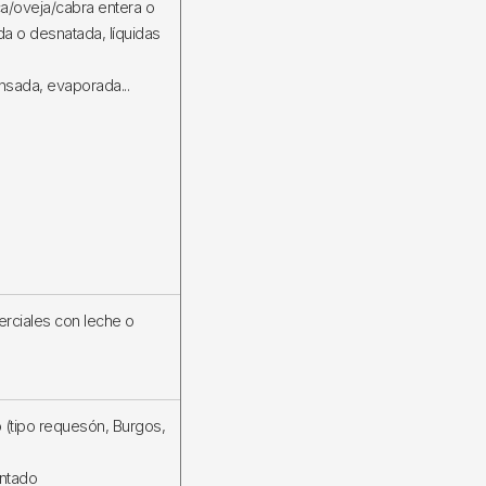
a/oveja/cabra entera o
a o desnatada, líquidas
sada, evaporada...
rciales con leche o
(tipo requesón, Burgos,
ntado