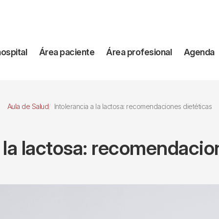
vegación
hospital
Área paciente
Área profesional
Agenda
incipal
Aula de Salud
Intolerancia a la lactosa: recomendaciones dietéticas
a la lactosa: recomendacio