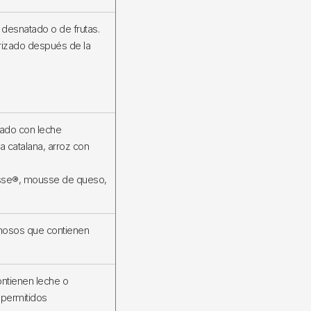
 desnatado o de frutas.
rizado después de la
rado con leche
ma catalana, arroz con
sse®, mousse de queso,
osos que contienen
ntienen leche o
 permitidos