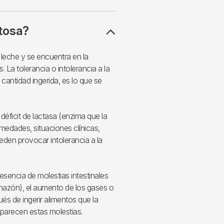
ctosa?
 leche y se encuentra en la
 La tolerancia o intolerancia a la
cantidad ingerida, es lo que se
 déficit de lactasa (enzima que la
rmedades, situaciones clínicas,
eden provocar intolerancia a la
resencia de molestias intestinales
hazón), el aumento de los gases o
és de ingerir alimentos que la
aparecen estas molestias.