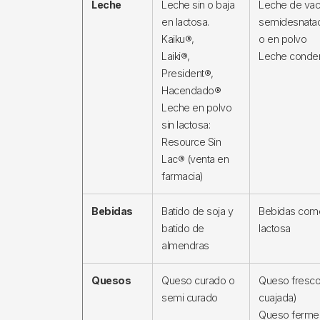
Leche
Leche sin o baja
Leche de vac
en lactosa.
semidesnatad
Kaiku®,
o en polvo
Laiki®,
Leche conden
President®,
Hacendado®
Leche en polvo
sin lactosa:
Resource Sin
Lac® (venta en
farmacia)
Bebidas
Batido de soja y
Bebidas come
batido de
lactosa
almendras
Quesos
Queso curado o
Queso fresco 
semi curado
cuajada)
Queso ferme