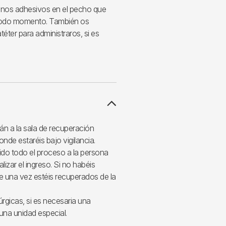
 unos adhesivos en el pecho que
 todo momento. También os
atéter para administraros, si es
rán a la sala de recuperación
onde estaréis bajo vigilancia.
ido todo el proceso a la persona
zar el ingreso. Si no habéis
e una vez estéis recuperados de la
rgicas, si es necesaria una
una unidad especial.