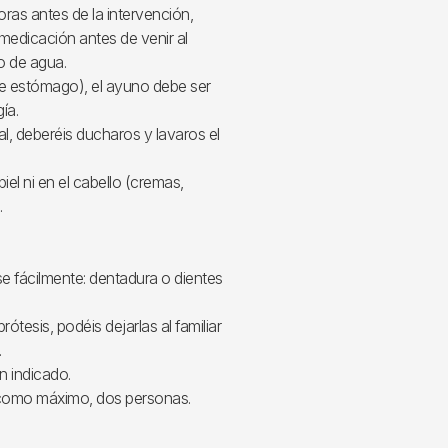
ras antes de la intervención,
medicación antes de venir al
o de agua.
 de estómago), el ayuno debe ser
ía.
al, deberéis ducharos y lavaros el
el ni en el cabello (cremas,
.
e fácilmente: dentadura o dientes
rótesis, podéis dejarlas al familiar
.
n indicado.
como máximo, dos personas.