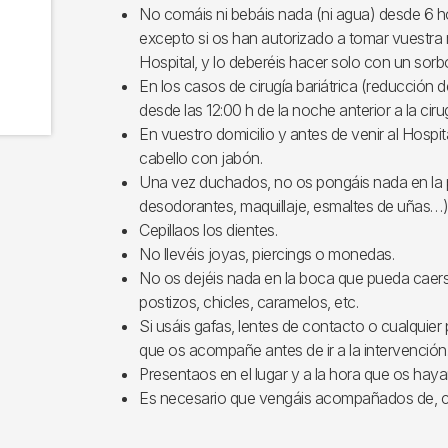
No comáis ni bebáis nada (ni agua) desde 6 ho
excepto si os han autorizado a tomar vuestra 
Hospital, y lo deberéis hacer solo con un sorb
En los casos de cirugía bariátrica (reducción
desde las 12:00 h de la noche anterior a la cirug
En vuestro domicilio y antes de venir al Hospit
cabello con jabón.
Una vez duchados, no os pongáis nada en la pi
desodorantes, maquillaje, esmaltes de uñas…)
Cepillaos los dientes.
No llevéis joyas, piercings o monedas.
No os dejéis nada en la boca que pueda caers
postizos, chicles, caramelos, etc.
Si usáis gafas, lentes de contacto o cualquier p
que os acompañe antes de ir a la intervención
Presentaos en el lugar y a la hora que os haya
Es necesario que vengáis acompañados de, 