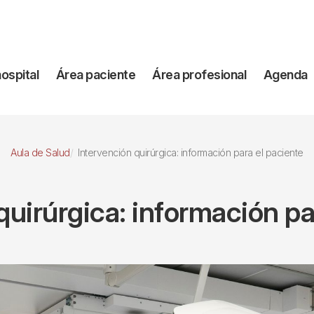
vegación
hospital
Área paciente
Área profesional
Agenda
incipal
Aula de Salud
Intervención quirúrgica: información para el paciente
quirúrgica: información pa