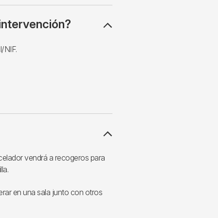
 intervención?
I/NIF.
 celador vendrá a recogeros para
la.
erar en una sala junto con otros