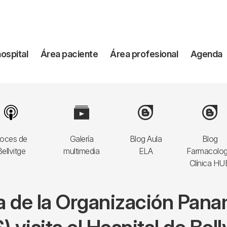
vegación
hospital
Área paciente
Área profesional
Agenda
incipal
Image
Image
Image
Image
oces de
Galería
Blog Aula
Blog
ellvitge
multimedia
ELA
Farmacolog
Clínica HU
a de la Organización Pan