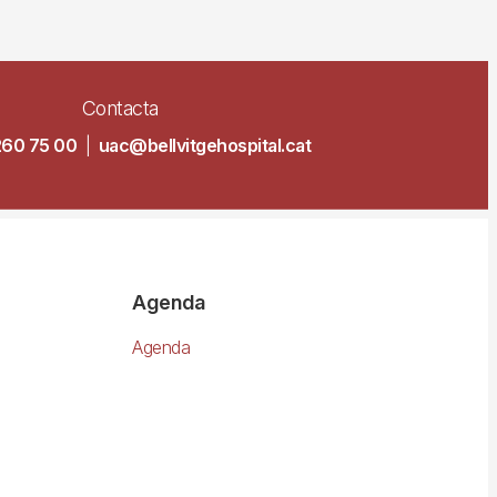
Contacta
260 75 00
|
uac@bellvitgehospital.cat
Agenda
Agenda