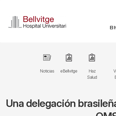
Pasar
al
contenido
principal
Na
El 
pr
Navegació
Image
Image
Image
principal
Noticias
eBellvitge
Haz
V
3r
Salud
B
nivell
Una delegación brasileñ