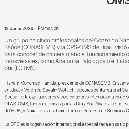
OMS)
Formación
12 Junio 2026
-
Un grupo de cinco profesionales del Conselho Naci
Saúde (CONASEMS) y la OPS-OMS de Brasil visitó el 1
para conocer de primera mano el funcionamiento de
transversales, como Anatomía Patológica o el Labora
Sur (LCTMS).
Hisham Mohamad Hamida, presidente de CONASEMS; Cristiane Mar
entidad, y Veronica Savatin Wottrich, vicepresidenta regional Ce
Sousa Fortaleza, asesores y coordinadores internacionales de s
OPAS-OMS, fueron recibidas por las Dras. Ana Álvarez, responsa
del HUB, y Núria Lecha, subdirectora del Proceso de Servicios Cl
La OPS es la organización internacional especializada en salud p