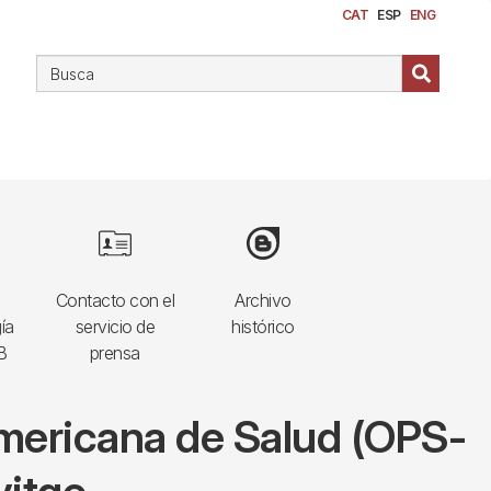
CAT
ESP
ENG
Image
Image
Contacto con el
Archivo
ía
servicio de
histórico
B
prensa
americana de Salud (OPS-