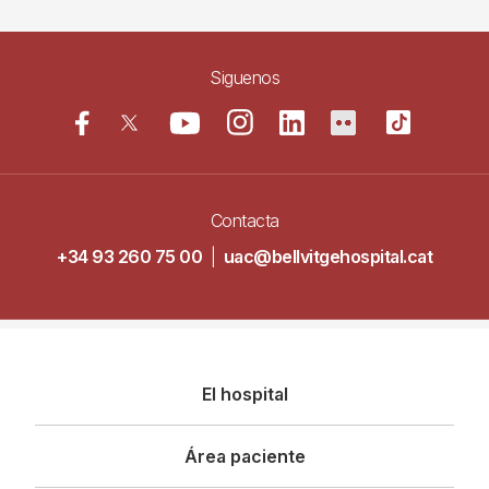
Siguenos
Contacta
+34 93 260 75 00
|
uac@bellvitgehospital.cat
Navegació
El hospital
principal
Área paciente