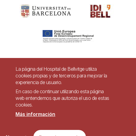
Pie
La página del Hospital de Bellvitge utiliza
Contacto
cookies propias y de terceros para mejorar la
de
experiencia de usuario.
Accesibilidad
Aviso legal
Ayuda
página
En caso de continuar utilizando esta página
Política de Privacidad de Sistemas de Videovigilancia
web entendemos que autoriza el uso de estas
cookies.
Mapa web
Más información
Imagen
Sitio web accesible de conformidad con el Real Decreto 1112/2018, de 7 de