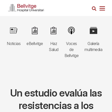
Pasar
Busca
al
Togg
contenido
navig
principal
Navegació
Image
Image
Image
Image
Image
I
principal
Noticias
eBellvitge
Haz
Voces
Galería
B
3r
Salud
de
multimedia
A
nivell
Bellvitge
E
Un estudio evalúa las
resistencias a los