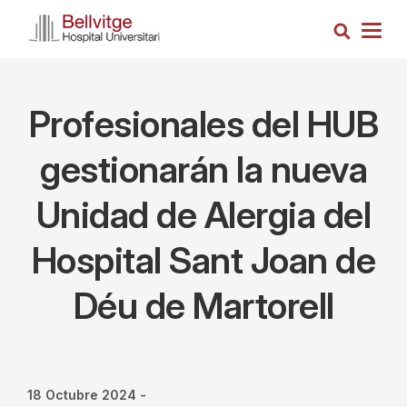
Pasar
Busca
al
Togg
contenido
navig
principal
Profesionales del HUB
gestionarán la nueva
Unidad de Alergia del
Hospital Sant Joan de
Déu de Martorell
18 Octubre 2024
-