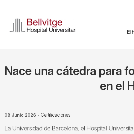
Pasar
al
contenido
principal
Na
El 
pr
Nace una cátedra para fo
en el 
Certificaciones
08 Junio 2026
-
La Universidad de Barcelona, el Hospital Universitar