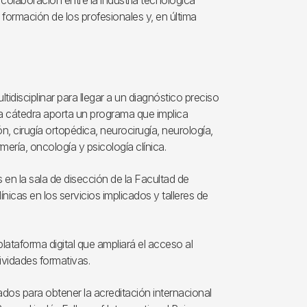
colaboración entre la industria tecnológica
 formación de los profesionales y, en última
idisciplinar para llegar a un diagnóstico preciso
La cátedra aporta un programa que implica
n, cirugía ortopédica, neurocirugía, neurología,
rmería, oncología y psicología clínica.
 en la sala de disección de la Facultad de
nicas en los servicios implicados y talleres de
lataforma digital que ampliará el acceso al
ividades formativas.
rados para obtener la acreditación internacional