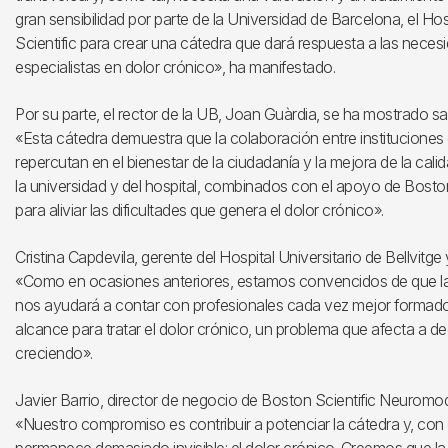
gran sensibilidad por parte de la Universidad de Barcelona, el Hos
Scientific para crear una cátedra que dará respuesta a las neces
especialistas en dolor crónico», ha manifestado.
Por su parte, el rector de la UB, Joan Guàrdia, se ha mostrado sa
«Esta cátedra demuestra que la colaboración entre instituciones e
repercutan en el bienestar de la ciudadanía y la mejora de la cali
la universidad y del hospital, combinados con el apoyo de Boston
para aliviar las dificultades que genera el dolor crónico».
Cristina Capdevila, gerente del Hospital Universitario de Bellvitg
«Como en ocasiones anteriores, estamos convencidos de que la 
nos ayudará a contar con profesionales cada vez mejor formad
alcance para tratar el dolor crónico, un problema que afecta a 
creciendo».
Javier Barrio, director de negocio de Boston Scientific Neuromodu
«Nuestro compromiso es contribuir a potenciar la cátedra y, con el