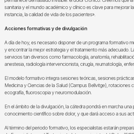
permanece demasiado invisible: el dolor crónico. Creemos que la 
sanitaria y el mundo académico y clínico es clave para mejorar la
instancia, la calidad de vida de los pacientes».
Acciones formativas y de divulgación
A día de hoy, es necesario disponer de un programa formativo mult
y encontrar la mejor estrategia y el tratamiento más adecuado. 
servicios tan diversos como farmacología, anatomía, rehabilitació
anestesia, radiología intervencionista, cirugía, reumatología, enfe
El modelo formativo integra sesiones teóricas, sesiones prácticas
Medicina y Ciencias de la Salud (Campus Bellvitge), rotaciones clí
ecografía, fluoroscopia y neuromodulación.
En el ámbito de la divulgación, la cátedra pondrá en marcha una p
conocimiento científico sobre dolor, y que dará acceso a sus act
Al término del periodo formativo, los especialistas estarán prepa