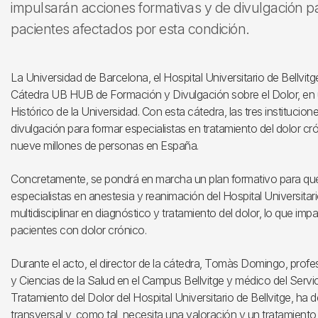
impulsarán acciones formativas y de divulgación par
pacientes afectados por esta condición.
La Universidad de Barcelona, el Hospital Universitario de Bellvit
Cátedra UB HUB de Formación y Divulgación sobre el Dolor, en un
Histórico de la Universidad. Con esta cátedra, las tres instituci
divulgación para formar especialistas en tratamiento del dolor c
nueve millones de personas en España.
Concretamente, se pondrá en marcha un plan formativo para que
especialistas en anestesia y reanimación del Hospital Universita
multidisciplinar en diagnóstico y tratamiento del dolor, lo que imp
pacientes con dolor crónico.
Durante el acto, el director de la cátedra, Tomàs Domingo, prof
y Ciencias de la Salud en el Campus Bellvitge y médico del Serv
Tratamiento del Dolor del Hospital Universitario de Bellvitge, ha
transversal y, como tal, necesita una valoración y un tratamiento 