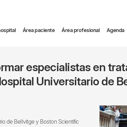
vegación
hospital
Área paciente
Área profesional
Agenda
incipal
rmar especialistas en trat
Hospital Universitario de Be
io de Bellvitge y Boston Scientific