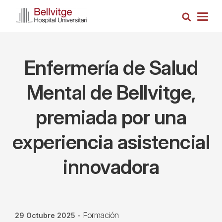
Pasar
Busca
al
Togg
contenido
navig
principal
Enfermería de Salud
Mental de Bellvitge,
premiada por una
experiencia asistencial
innovadora
Formación
29 Octubre 2025
-