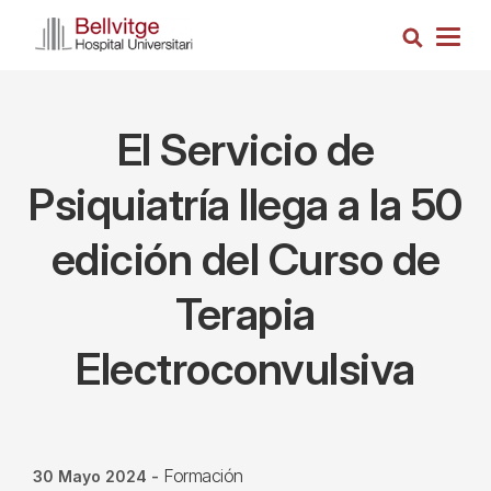
Pasar
Busca
al
Togg
contenido
navig
principal
El Servicio de
Psiquiatría llega a la 50
edición del Curso de
Terapia
Electroconvulsiva
Formación
30 Mayo 2024
-