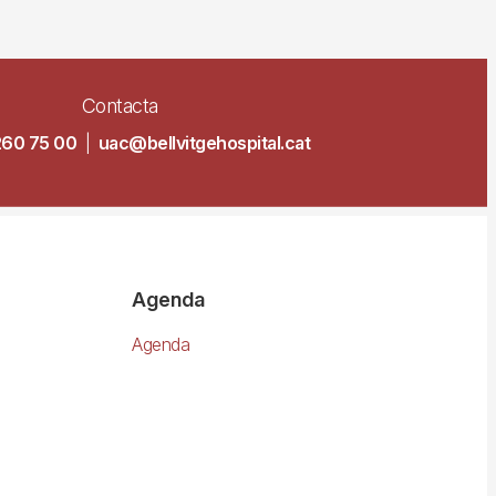
Contacta
260 75 00
|
uac@bellvitgehospital.cat
Agenda
Agenda