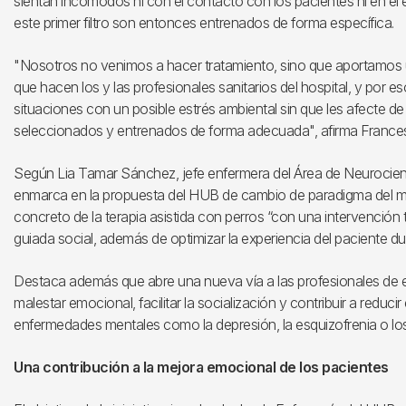
sientan incómodos ni con el contacto con los pacientes ni en el 
este primer filtro son entonces entrenados de forma específica.
"Nosotros no venimos a hacer tratamiento, sino que aportamos u
que hacen los y las profesionales sanitarios del hospital, y por 
situaciones con un posible estrés ambiental sin que les afecte d
seleccionados y entrenados de forma adecuada", afirma Frances
Según Lia Tamar Sánchez, jefe enfermera del Área de Neurociencias
enmarca en la propuesta del HUB de cambio de paradigma del mod
concreto de la terapia asistida con perros “con una intervención
guiada social, además de optimizar la experiencia del paciente du
Destaca además que abre una nueva vía a las profesionales de enf
malestar emocional, facilitar la socialización y contribuir a reduc
enfermedades mentales como la depresión, la esquizofrenia o los
Una contribución a la mejora emocional de los pacientes