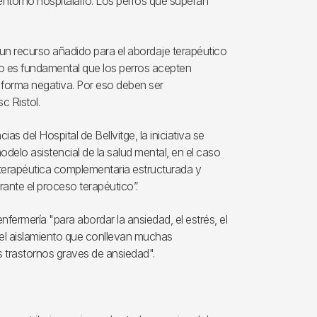
entorno hospitalario. Los perros que superan
n recurso añadido para el abordaje terapéutico
eso es fundamental que los perros acepten
e forma negativa. Por eso deben ser
c Ristol.
 del Hospital de Bellvitge, la iniciativa se
elo asistencial de la salud mental, en el caso
 terapéutica complementaria estructurada y
rante el proceso terapéutico”.
ermería "para abordar la ansiedad, el estrés, el
ir el aislamiento que conllevan muchas
 trastornos graves de ansiedad".