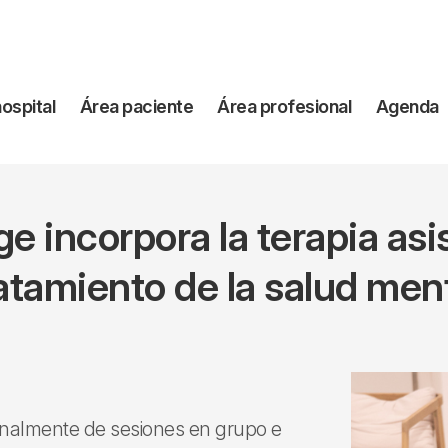
vegación
hospital
Área paciente
Área profesional
Agenda
incipal
tge incorpora la terapia asi
atamiento de la salud men
manalmente de sesiones en grupo e