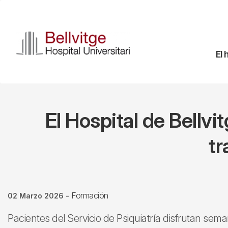
Pasar
al
contenido
principal
Na
El 
pr
El Hospital de Bellvi
tr
Formación
02 Marzo 2026
-
Pacientes del Servicio de Psiquiatría disfrutan se