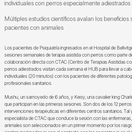
individuales con perros especialmente adiestrado
Múltiples estudios científicos avalan los beneficios 
pacientes con animales
Los pacientes de Psiquiatría ingresados en el Hospital de Bellv
sesiones semanales de terapia asistida con perros como parte del
colaboración directa con CTAC (Centro de Terapias Asistidas co
perros adiestrados visitan cada semana el HUB para llevar a cab
individuales (20 minutos) con los pacientes de diferentes patolog
profesionales sanitarios.
Mushu, un samoyedo de 6 años, y Keisy, una cavalier king Charle
que participan en las primeras sesiones. Son dos de los 12 perro
intervenciones terapéuticas en diferentes centros sanitarios. T
especialista de CTAC que conduce la sesión con las enfermeras, y
animales son seleccionados en un primer momento por los rasg