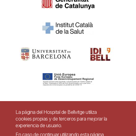
Pie
La página del Hospital de Bellvitge utiliza
Contacto
cookies propias y de terceros para mejorar la
de
experiencia de usuario.
Accesibilidad
Aviso legal
Ayuda
página
En caso de continuar utilizando esta página