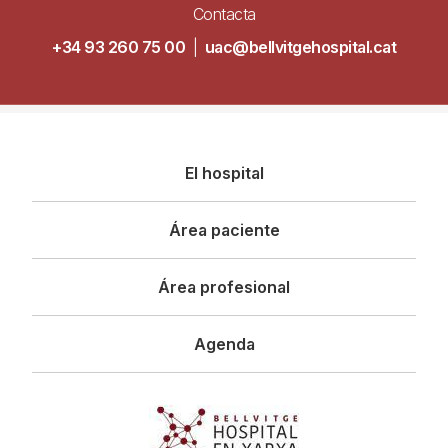
Contacta
+34 93 260 75 00
|
uac@bellvitgehospital.cat
Navegació
El hospital
principal
Área paciente
Área profesional
Agenda
Imagen