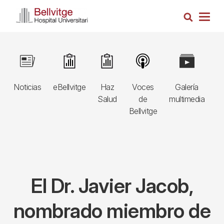
Pasar
Busca
al
Togg
contenido
navig
principal
Navegació
Image
Image
Image
Image
Image
I
principal
Noticias
eBellvitge
Haz
Voces
Galería
B
3r
Salud
de
multimedia
A
nivell
Bellvitge
E
El Dr. Javier Jacob,
nombrado miembro de