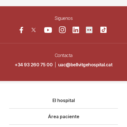
Siguenos
Contacta
+34 93 260 75 00
|
uac@bellvitgehospital.cat
Navegació
El hospital
principal
Área paciente