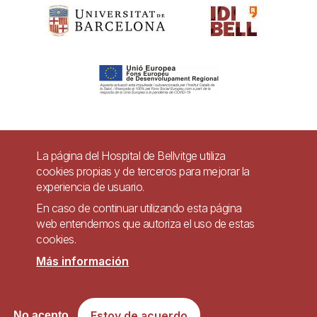
Pie
La página del Hospital de Bellvitge utiliza
Contacto
cookies propias y de terceros para mejorar la
de
experiencia de usuario.
Accesibilidad
Aviso legal
Ayuda
página
En caso de continuar utilizando esta página
Política de Privacidad de Sistemas de Videovigilancia
web entendemos que autoriza el uso de estas
cookies.
Mapa web
Más información
Imagen
Sitio web accesible de conformidad con el Real Decreto 1112/2018, de 7 de
Estoy de acuerdo
No acepto
septiembre, sobre accesibilidad de los sitios web y aplicaciones para