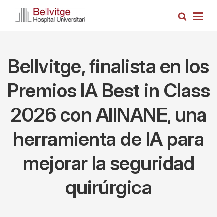
Pasar
Busca
al
Togg
contenido
navig
principal
Bellvitge, finalista en los
Premios IA Best in Class
2026 con AIINANE, una
herramienta de IA para
mejorar la seguridad
quirúrgica