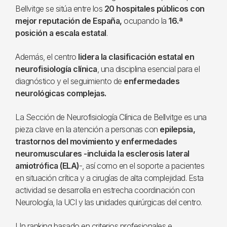
Bellvitge se sitúa entre los
20 hospitales públicos con
mejor reputación de España,
ocupando la
16.ª
posición a escala estatal
.
Además, el centro
lidera la clasificación estatal en
neurofisiología clínica
, una disciplina esencial para el
diagnóstico y el seguimiento de
enfermedades
neurológicas complejas.
La Sección de Neurofisiología Clínica de Bellvitge es una
pieza clave en la atención a personas con
epilepsia,
trastornos del movimiento y enfermedades
neuromusculares -incluida la esclerosis lateral
amiotrófica (ELA)
-, así como en el soporte a pacientes
en situación crítica y a cirugías de alta complejidad. Esta
actividad se desarrolla en estrecha coordinación con
Neurología, la UCI y las unidades quirúrgicas del centro.
Un ranking basado en criterios profesionales e