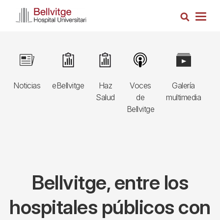
Pasar
Busca
al
Togg
contenido
navig
principal
Navegació
Image
Image
Image
Image
Image
I
principal
Noticias
eBellvitge
Haz
Voces
Galería
B
3r
Salud
de
multimedia
A
nivell
Bellvitge
E
Bellvitge, entre los
hospitales públicos con