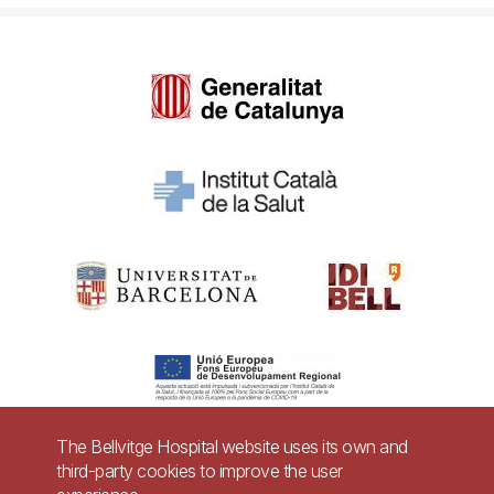
The Bellvitge Hospital website uses its own and
third-party cookies to improve the user