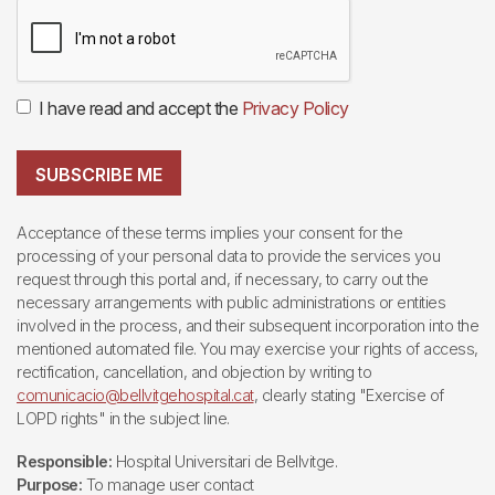
I have read and accept the
Privacy Policy
SUBSCRIBE ME
Acceptance of these terms implies your consent for the
processing of your personal data to provide the services you
request through this portal and, if necessary, to carry out the
necessary arrangements with public administrations or entities
involved in the process, and their subsequent incorporation into the
mentioned automated file. You may exercise your rights of access,
rectification, cancellation, and objection by writing to
comunicacio@bellvitgehospital.cat
, clearly stating "Exercise of
LOPD rights" in the subject line.
Responsible:
Hospital Universitari de Bellvitge.
Purpose:
To manage user contact