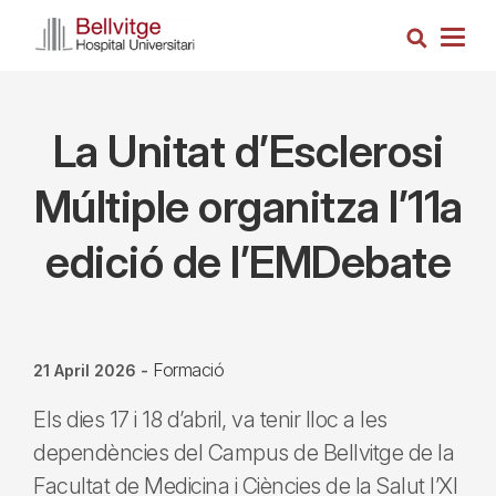
Skip
Search
to
Togg
main
navig
content
La Unitat d’Esclerosi
Múltiple organitza l’11a
edició de l’EMDebate
Formació
21 April 2026
-
Els dies 17 i 18 d’abril, va tenir lloc a les
dependències del Campus de Bellvitge de la
Facultat de Medicina i Ciències de la Salut l’XI