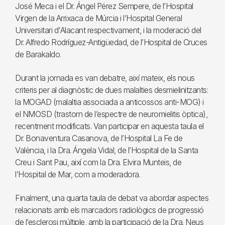
José Meca i el Dr. Ángel Pérez Sempere, de l’Hospital
Virgen de la Arrixaca de Múrcia i l’Hospital General
Universitari d'Alacant respectivament, i la moderació del
Dr. Alfredo Rodríguez-Antigüedad, de l’Hospital de Cruces
de Barakaldo.
Durant la jornada es van debatre, així mateix, els nous
criteris per al diagnòstic de dues malalties desmielinitzants:
la MOGAD (malaltia associada a anticossos anti-MOG) i
el NMOSD (trastorn de l’espectre de neuromielitis òptica),
recentment modificats. Van participar en aquesta taula el
Dr. Bonaventura Casanova, de l’Hospital La Fe de
València, i la Dra. Ángela Vidal, de l’Hospital de la Santa
Creu i Sant Pau, així com la Dra. Elvira Munteis, de
l’Hospital de Mar, com a moderadora.
Finalment, una quarta taula de debat va abordar aspectes
relacionats amb els marcadors radiològics de progressió
de l’esclerosi múltiple, amb la participació de la Dra. Neus