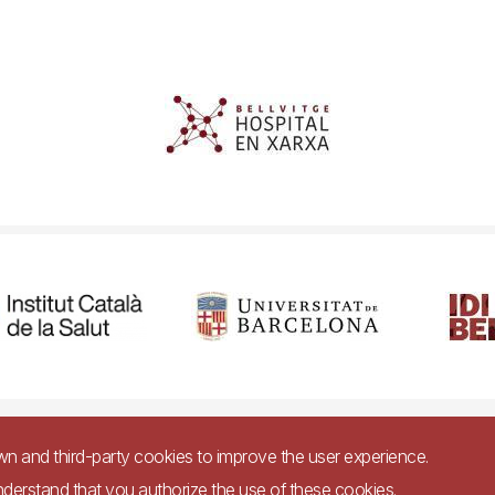
cessibility
Legal warning
Privacy policy for video surveillance syste
own and third-party cookies to improve the user experience.
nderstand that you authorize the use of these cookies.
Imagen