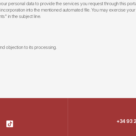
ur personal data to provide the services you request through this porta
incorporation into the mentioned automated file. You may exercise your rig
ts" in the subject line.
 and objection to its processing.
+34 93 