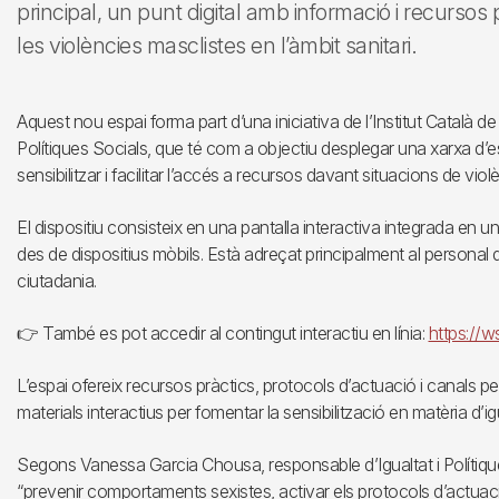
principal, un punt digital amb informació i recursos 
les violències masclistes en l’àmbit sanitari.
Aquest nou espai forma part d’una iniciativa de l’Institut Català de 
Polítiques Socials, que té com a objectiu desplegar una xarxa d’esp
sensibilitzar i facilitar l’accés a recursos davant situacions de viol
El dispositiu consisteix en una pantalla interactiva integrada en 
des de dispositius mòbils. Està adreçat principalment al personal d
ciutadania.
👉 També es pot accedir al contingut interactiu en línia:
https://ws
L’espai ofereix recursos pràctics, protocols d’actuació i canals p
materials interactius per fomentar la sensibilització en matèria d’igu
Segons Vanessa Garcia Chousa, responsable d’Igualtat i Polítiqu
“prevenir comportaments sexistes, activar els protocols d’actuació i