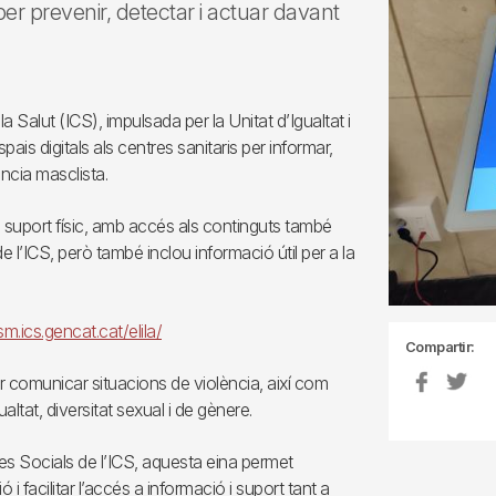
per prevenir, detectar i actuar davant
la Salut (ICS), impulsada per la Unitat d’Igualtat i
ais digitals als centres sanitaris per informar,
ència masclista.
un suport físic, amb accés als continguts també
e l’ICS, però també inclou informació útil per a la
m.ics.gencat.cat/elila/
Compartir:
er comunicar situacions de violència, així com
altat, diversitat sexual i de gènere.
es Socials de l’ICS, aquesta eina permet
 facilitar l’accés a informació i suport tant a