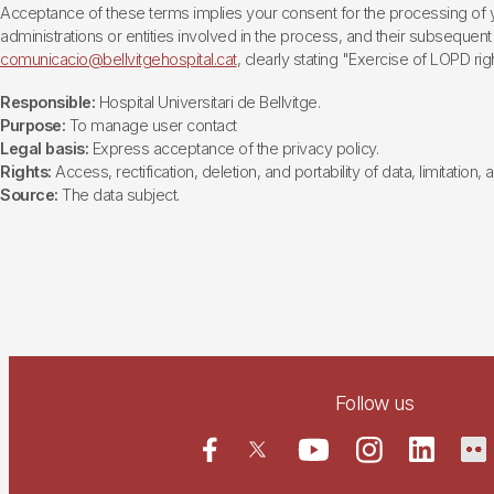
Acceptance of these terms implies your consent for the processing of yo
administrations or entities involved in the process, and their subsequent 
comunicacio@bellvitgehospital.cat
, clearly stating "Exercise of LOPD righ
Responsible:
Hospital Universitari de Bellvitge.
Purpose:
To manage user contact
Legal basis:
Express acceptance of the privacy policy.
Rights:
Access, rectification, deletion, and portability of data, limitation,
Source:
The data subject.
Follow us