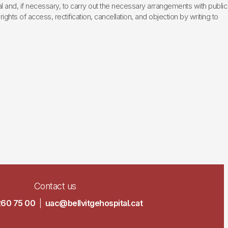
l and, if necessary, to carry out the necessary arrangements with public
hts of access, rectification, cancellation, and objection by writing to
Contact us
260 75 00
|
uac@bellvitgehospital.cat