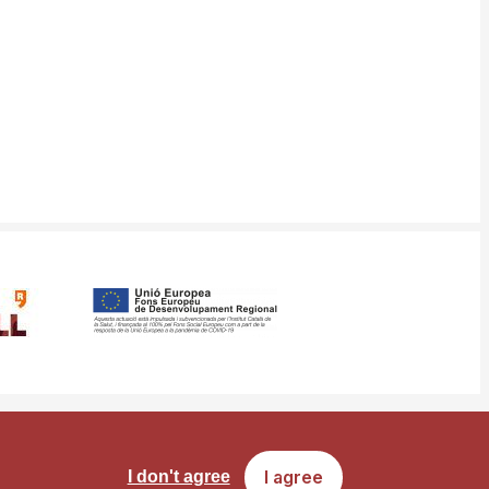
ms
Site map
I agree
I don't agree