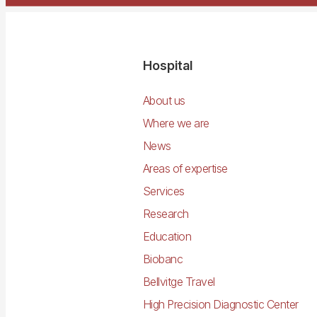
Navegació
Hospital
principal
About us
Where we are
News
Areas of expertise
Services
Research
Education
Biobanc
Bellvitge Travel
High Precision Diagnostic Center