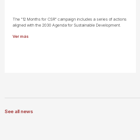
The "12 Months for CSR" campaign includes a series of actions
aligned with the 2030 Agenda for Sustainable Development.
Ver más
See all news