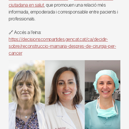
ciutadana en salut
, que promouen una relació més
informada, empoderada i corresponsable entre pacients i
professionals.
🔗 Accés a l’eina:
https://decisionscompartides.gencat.cat/ca/decidir-
sobre/reconstruccio-mamaria-despres-de-cirurgia-per-
cancer