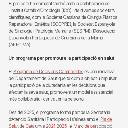
El projecte ha comptat també amb la col·laboració de
l’Institut Català d’Oncologia (ICO) i de diverses societats
científiques, com la Societat Catalana de Cirurgia Plàstica
Reparadora i Estètica (SCCPRE), la Societat Espanyola
de Sinologia i Patologia Mamària (SESPM) i l’Associació
Espanyola i Portuguesa de Cirurgians de la Mama
(AEPCIMA).
Un programa per promoure la participació en salut
El
Programa de Decisions Compartides
és una iniciativa
del Departament de Salut que té com a objectiu impulsar
la participació de la ciutadania en les decisions que
afecten la seva salut, promovent un model assistencial
més col·laboratiu i centrat en la persona.
Des del 2025, el programa forma part de la Secretaria
d’Atenció Sanitària i Participació i s’alinea amb el
Pla de
Salut de Catalunya 2021-2025
i el
Marc de participació