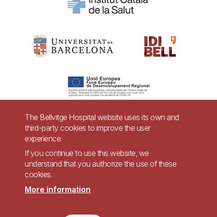
The Bellvitge Hospital website uses its own and
third-party cookies to improve the user
Pie
experience.
Contact
de
If you continue to use this website, we
Accessibility
Legal warning
understand that you authorize the use of these
página
cookies.
Privacy policy for video surveillance systems
Site map
More information
Imagen