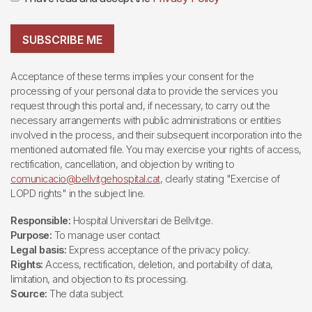
SUBSCRIBE ME
Acceptance of these terms implies your consent for the
processing of your personal data to provide the services you
request through this portal and, if necessary, to carry out the
necessary arrangements with public administrations or entities
involved in the process, and their subsequent incorporation into the
mentioned automated file. You may exercise your rights of access,
rectification, cancellation, and objection by writing to
comunicacio@bellvitgehospital.cat
, clearly stating "Exercise of
LOPD rights" in the subject line.
Responsible:
Hospital Universitari de Bellvitge.
Purpose:
To manage user contact
Legal basis:
Express acceptance of the privacy policy.
Rights:
Access, rectification, deletion, and portability of data,
limitation, and objection to its processing.
Source:
The data subject.