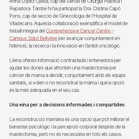
Anna López Ojeda, cap del Servei de Cirurgia Plàstica i
Repadora. També hi ha participat la Dra. Cristina Capó
Pons, cap de secció de Ginecologia de l’Hospital de
Viladecans. Aquesta col·laboració exemplifica el model de
treball integral del
Comprehensive Cancer Centre –
Campus Salut Bellvitge
per avançar conjuntament en
l’atenció, la recerca i la innovació en l’àmbit oncològic.
L’eina ofereix informació contrastada i entenedora per
ajudar les dones que afronten una mastectomia per
càncer de mama a decidir, conjuntament amb els equips
sanitaris, si volen o no reconstruir la mama i quina opció
és la més adequada en el seu cas.
Una eina per a decisions informades i compartides
La reconstrucció mamària és una opció que pot millorar el
benestar psicològic i la percepció corporal després de la
mastectomia, però no és necessària en tots els casos.