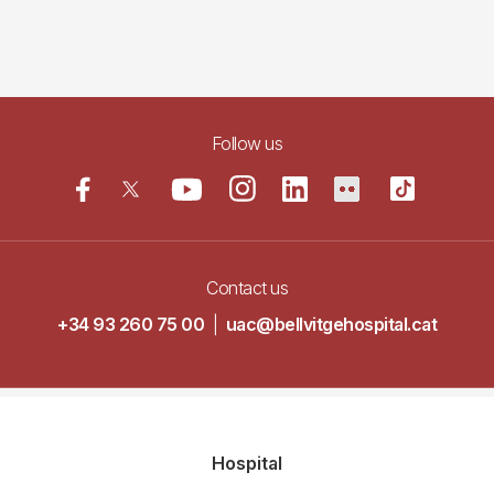
Follow us
Contact us
+34 93 260 75 00
|
uac@bellvitgehospital.cat
Navegació
Hospital
principal