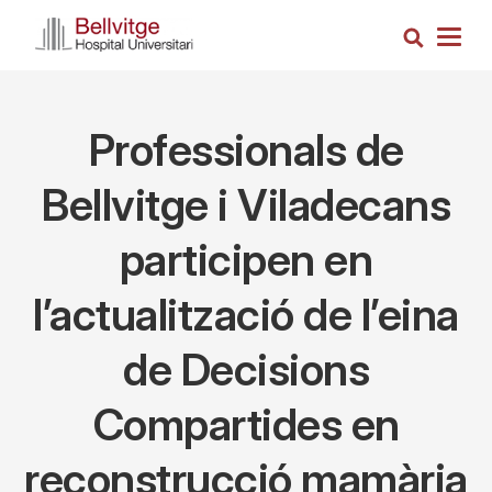
Skip
Search
to
Togg
main
navig
content
Professionals de
Bellvitge i Viladecans
participen en
l’actualització de l’eina
de Decisions
Compartides en
reconstrucció mamària