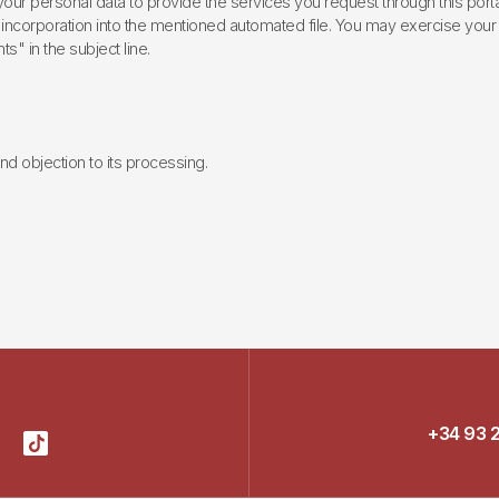
ur personal data to provide the services you request through this porta
incorporation into the mentioned automated file. You may exercise your rig
ts" in the subject line.
 and objection to its processing.
+34 93 