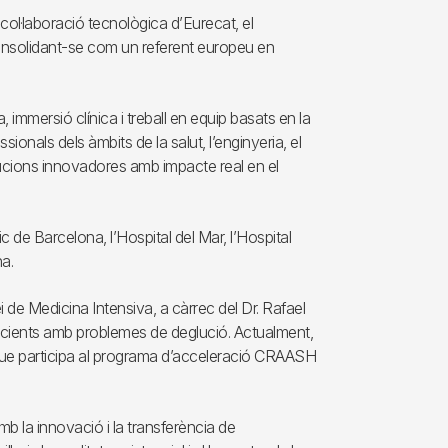
col·laboració tecnològica d’Eurecat, el
nsolidant-se com un referent europeu en
 immersió clínica i treball en equip basats en la
onals dels àmbits de la salut, l’enginyeria, el
lucions innovadores amb impacte real en el
ic de Barcelona, l’Hospital del Mar, l’Hospital
a.
i de Medicina Intensiva, a càrrec del Dr. Rafael
pacients amb problemes de deglució. Actualment,
 que participa al programa d’acceleració CRAASH
b la innovació i la transferència de