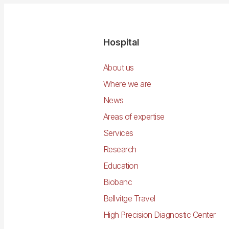
Navegació
Hospital
principal
About us
Where we are
News
Areas of expertise
Services
Research
Education
Biobanc
Bellvitge Travel
High Precision Diagnostic Center