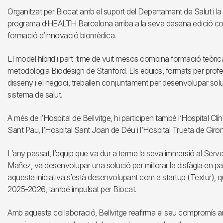
Organitzat per Biocat amb el suport del Departament de Salut i la 
programa d·HEALTH Barcelona arriba a la seva desena edició co
formació d’innovació biomèdica.
El model híbrid i part-time de vuit mesos combina formació teòrica,
metodologia Biodesign de Stanford. Els equips, formats per professi
disseny i el negoci, treballen conjuntament per desenvolupar so
sistema de salut.
A més de l’Hospital de Bellvitge, hi participen també l’Hospital Clín
Sant Pau, l’Hospital Sant Joan de Déu i l’Hospital Trueta de Giron
L’any passat, l’equip que va dur a terme la seva immersió al Serve
Mañez, va desenvolupar una solució per millorar la disfàgia en 
aquesta iniciativa s’està desenvolupant com a startup (Textur),
2025-2026, també impulsat per Biocat.
Amb aquesta col·laboració, Bellvitge reafirma el seu compromís am