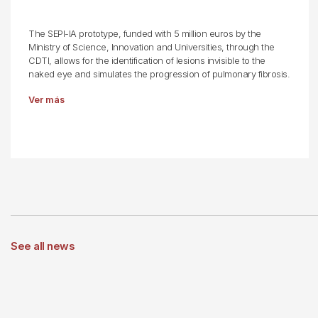
The SEPI-IA prototype, funded with 5 million euros by the
Ministry of Science, Innovation and Universities, through the
CDTI, allows for the identification of lesions invisible to the
naked eye and simulates the progression of pulmonary fibrosis.
Ver más
See all news