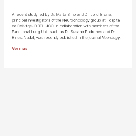
A recent study led by Dr. Marta Simó and Dr. Jordi Bruna,
principal investigators of the Neurooncology group at Hospital
de Bellvitge-IDIBELL-ICO, in collaboration with members of the
Functional Lung Unit, such as Dr. Susana Padrones and Dr.
Ernest Nadal, was recently published in the journal
Neurology
.
Ver más