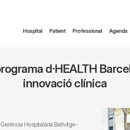
Navegación
Hospital
Patient
Professional
Agenda
principal
l programa d·HEALTH Barce
innovació clínica
 Gerència Hospitalària Bellvitge-