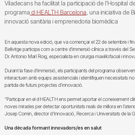
Viladecans ha facilitat la participació de l’Hospital d
programa
d·HEALTH Barcelona
, una iniciativa de
innovació sanitària i emprenedoria biomèdica
En aquesta nova edició, que va començar el 22 de setembre i final
Bellvitge participa com a centre d’immersió clínica a través del Ser
Dr. Antonio Marí Roig, especialista en cirurgia maxil·lofacial i innov
Durant la fase d’immersió, els participants del programa observen 
interactuen amb equips assistencials i identifiquen necessitats n
partida de futurs projectes d’innovació.
“Participar en el d·HEALTH ens permet aportar el coneixement clín
noves mirades per detectar oportunitats reals de millora en l’atenc
Josep Comin, director d’Innovació, Recerca i Universitats de la G
Una dècada formant innovadors/es en salut