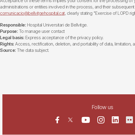
Acceptance of these terms implies your consent for the processing of yo
administrations or entities involved in the process, and their subsequent 
comunicacio@bellvitgehospital.cat
, clearly stating "Exercise of LOPD righ
Responsible:
Hospital Universitari de Bellvitge.
Purpose:
To manage user contact
Legal basis:
Express acceptance of the privacy policy.
Rights:
Access, rectification, deletion, and portability of data, limitation,
Source:
The data subject.
Follow us