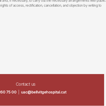
l and, if necessary, to carry out the necessary arrangements with public
hts of access, rectification, cancellation, and objection by writing to
Contact us
260 75 00
|
uac@bellvitgehospital.cat