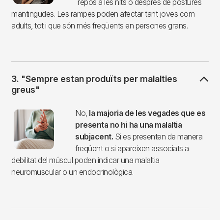
repòs a les nits o després de postures
mantingudes. Les rampes poden afectar tant joves com
adults, tot i que són més freqüents en persones grans.
3. "Sempre estan produïts per malalties
greus"
Imagen
No,
la majoria de les vegades que es
presenta no hi ha una malaltia
subjacent.
Si es presenten de manera
freqüent o si apareixen associats a
debilitat del múscul poden indicar una malaltia
neuromuscular o un endocrinològica.