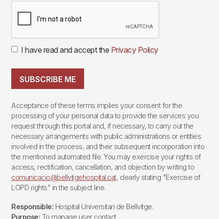
I have read and accept the
Privacy Policy
SUBSCRIBE ME
Acceptance of these terms implies your consent for the
processing of your personal data to provide the services you
request through this portal and, if necessary, to carry out the
necessary arrangements with public administrations or entities
involved in the process, and their subsequent incorporation into
the mentioned automated file. You may exercise your rights of
access, rectification, cancellation, and objection by writing to
comunicacio@bellvitgehospital.cat
, clearly stating "Exercise of
LOPD rights" in the subject line.
Responsible:
Hospital Universitari de Bellvitge.
Purpose:
To manage user contact