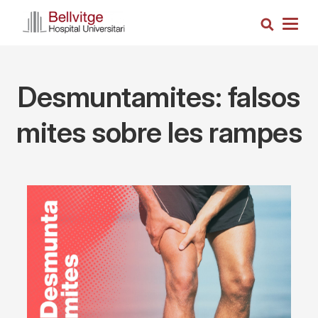
Skip
Search
to
Togg
main
navig
content
Desmuntamites: falsos
mites sobre les rampes
Imagen