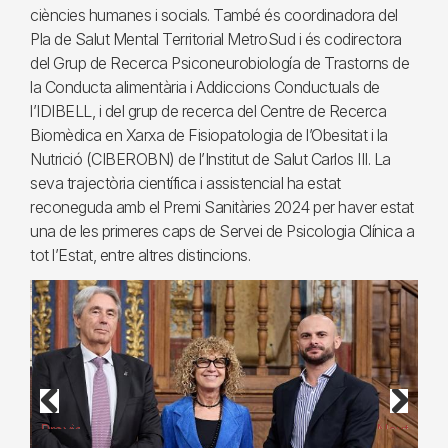
ciències humanes i socials. També és coordinadora del
Pla de Salut Mental Territorial MetroSud i és codirectora
del Grup de Recerca Psiconeurobiología de Trastorns de
la Conducta alimentària i Addiccions Conductuals de
l’IDIBELL, i del grup de recerca del Centre de Recerca
Biomèdica en Xarxa de Fisiopatologia de l’Obesitat i la
Nutrició (CIBEROBN) de l’Institut de Salut Carlos III. La
seva trajectòria científica i assistencial ha estat
reconeguda amb el Premi Sanitàries 2024 per haver estat
una de les primeres caps de Servei de Psicologia Clínica a
tot l’Estat, entre altres distincions.
Previous
Next