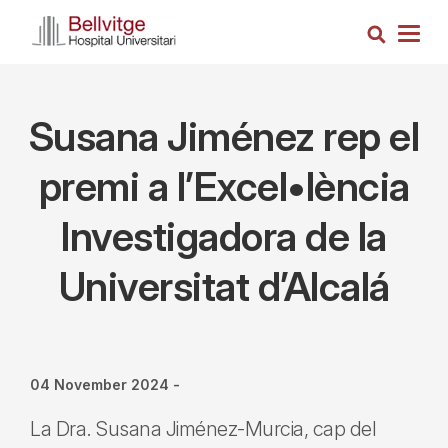
Skip
Search
to
Togg
main
navig
content
Susana Jiménez rep el
premi a l’Excel•lència
Investigadora de la
Universitat d’Alcalá
04 November 2024
-
La Dra. Susana Jiménez-Murcia, cap del