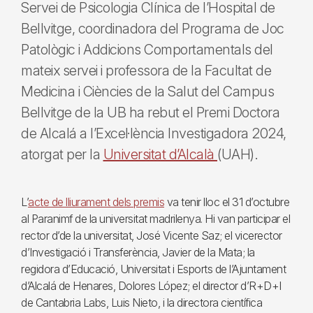
Servei de Psicologia Clínica de l’Hospital de
Bellvitge, coordinadora del Programa de Joc
Patològic i Addicions Comportamentals del
mateix servei i professora de la Facultat de
Medicina i Ciències de la Salut del Campus
Bellvitge de la UB ha rebut el Premi Doctora
de Alcalá a l’Excel·lència Investigadora 2024,
atorgat per la
Universitat d’Alcalà
(UAH).
L’
acte de lliurament dels premis
va tenir lloc el 31 d’octubre
al Paranimf de la universitat madrilenya. Hi van participar el
rector d’de la universitat, José Vicente Saz; el vicerector
d’Investigació i Transferència, Javier de la Mata; la
regidora d’Educació, Universitat i Esports de l’Ajuntament
d’Alcalá de Henares, Dolores López; el director d’R+D+I
de Cantabria Labs, Luis Nieto, i la directora científica