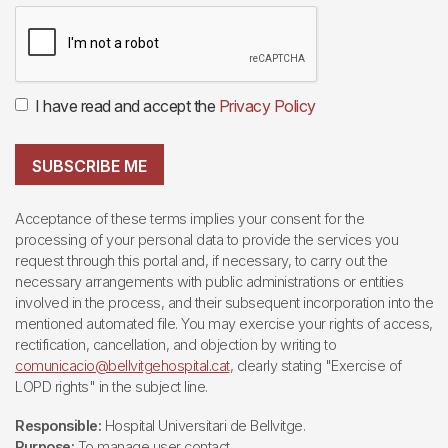
I have read and accept the
Privacy Policy
SUBSCRIBE ME
Acceptance of these terms implies your consent for the
processing of your personal data to provide the services you
request through this portal and, if necessary, to carry out the
necessary arrangements with public administrations or entities
involved in the process, and their subsequent incorporation into the
mentioned automated file. You may exercise your rights of access,
rectification, cancellation, and objection by writing to
comunicacio@bellvitgehospital.cat
, clearly stating "Exercise of
LOPD rights" in the subject line.
Responsible:
Hospital Universitari de Bellvitge.
Purpose:
To manage user contact