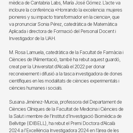
mèdica de Cantabria Labs, María José Gómez. L’acte va
incloure la conferència «Honrando la excelencia: mujeres
pioneres y su impacto transformador en la ciencia», que
va pronunciar Sonia Pérez, catedràtica de Matemàtica
Aplicada i directora de Formació del Personal Docent i
Investigador de la UAH.
M. Rosa Lamuela, catedràtica de la Facultat de Farmàcia i
Ciències de l’Alimentació, també ha rebut aquest guardó,
creat per la Universitat d’Alcalà el 2022 per donar
reconeixement i difusió a la tasca investigadora de dones
científiques en les modalitats de ciències experimentals i
ciències humanes i socials.
Susana Jiménez-Murcia, professora del Departament de
Ciències Clíniques de la Facultat de Medicina i Ciències de
la Salut i membre de l’Institut d’Investigació Biomèdica de
Bellvitge (IDIBELL), ha rebut el Premi Doctora d’Alcalà
2024 a l’Excel·lència Investigadora 2024 en l’àrea de les