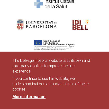
The Bellvitge Hospital website uses its own and
third-party cookies to improve the user
Pie
experience.
Contact
de
If you continue to use this website, we
Accessibility
Legal warning
understand that you authorize the use of these
página
cookies.
Privacy policy for video surveillance systems
Site map
More information
Imagen