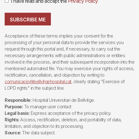
I have read and accept the
Privacy Policy
SUBSCRIBE ME
Acceptance of these terms implies your consent for the
processing of your personal data to provide the services you
request through this portal and, if necessary, to carry out the
necessary arrangements with public administrations or entities
involved in the process, and their subsequent incorporation into the
mentioned automated file. You may exercise your rights of access,
rectification, cancellation, and objection by writing to
comunicacio@bellvitgehospital.cat
, clearly stating "Exercise of
LOPD rights" in the subject line.
Responsible:
Hospital Universitari de Bellvitge.
Purpose:
To manage user contact
Legal basis:
Express acceptance of the privacy policy.
Rights:
Access, rectification, deletion, and portability of data,
limitation, and objection to its processing.
Source:
The data subject.