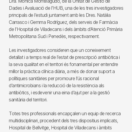
Dra. Mònica Monteagudo, de la Unitat de Gestió de
Dades i Avaluació de l’HUB, una de les tres investigadores
principals de l’estudi juntament amb les Dres. Natàlia
Carrasco i Gemma Rodríguez, dels serveis de Farmàcia
de l’Hospital de Viladecans i dels àmbits d’Atenció Primària
Metropolitana Sud i Penedès, respectivament.
Les investigadores consideren que un coneixement
detallat i a temps real de l’estat de prescripció antibiòtica i
la seva qualitat en el territori és fonamental per entendre
millor la pràctica clínica diària, a més de donar suport a
polítiques sanitàries per promoure l’ús racional
d’antimicrobians i la reducció de la resistència als
antibiòtics, i esdevenir una eina d’ajut per a la gestió
sanitària del territori.
Totes tres professionals encapçalen un equip de recerca
multidisciplinari, procedent dels tres dispositius implicats,
Hospital de Bellvitge, Hospital de Viladecans i àmbits