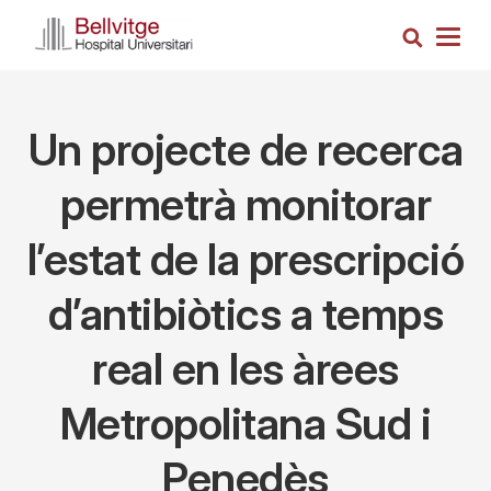
Skip
Search
to
Togg
main
navig
content
Un projecte de recerca
permetrà monitorar
l’estat de la prescripció
d’antibiòtics a temps
real en les àrees
Metropolitana Sud i
Penedès