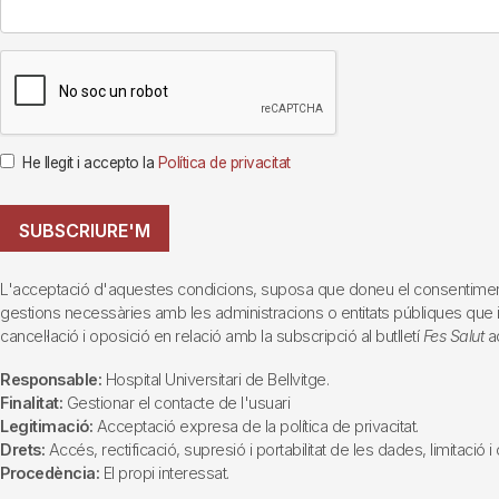
He llegit i accepto la
Política de privacitat
SUBSCRIURE'M
L'acceptació d'aquestes condicions, suposa que doneu el consentiment al 
gestions necessàries amb les administracions o entitats públiques que inte
cancel·lació i oposició en relació amb la subscripció al butlletí
Fes Salut
ad
Responsable:
Hospital Universitari de Bellvitge.
Finalitat:
Gestionar el contacte de l'usuari
Legitimació:
Acceptació expresa de la política de privacitat.
Drets:
Accés, rectificació, supresió i portabilitat de les dades, limitació 
Procedència:
El propi interessat.