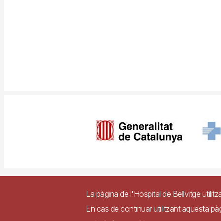
Imagen
Pie
Contacte
Access
La pàgina de l'Hospital de Bellvitge utilitz
de
En cas de continuar utilitzant aquesta p
página
Lloc web accessible de