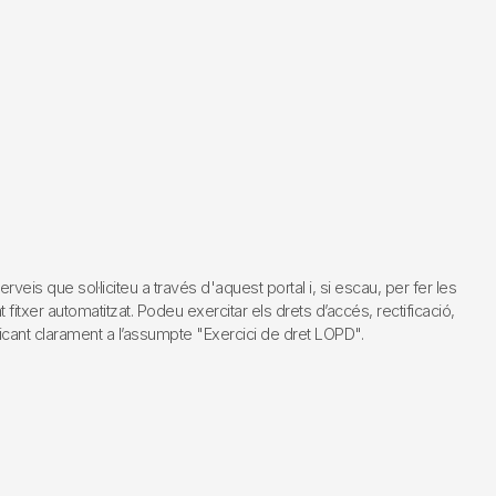
s que sol·liciteu a través d'aquest portal i, si escau, per fer les
fitxer automatitzat. Podeu exercitar els drets d’accés, rectificació,
dicant clarament a l’assumpte "Exercici de dret LOPD".