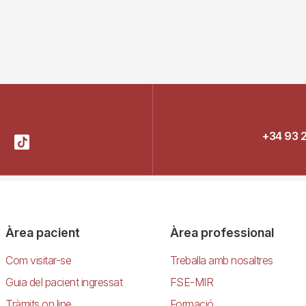
+34 93 
Àrea pacient
Àrea professional
Com visitar-se
Treballa amb nosaltres
Guia del pacient ingressat
FSE-MIR
Tràmits on line
Formació