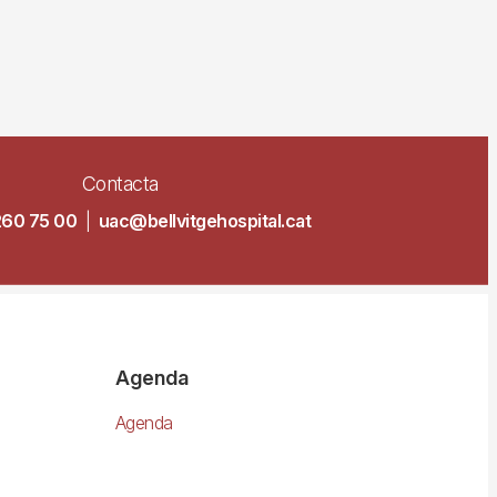
Contacta
260 75 00
|
uac@bellvitgehospital.cat
Agenda
Agenda