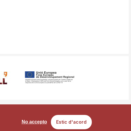
ància
Mapa web
Estic d'acord
No accepto