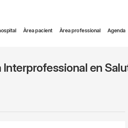
avegación
hospital
Àrea pacient
Àrea professional
Agenda
incipal
 Interprofessional en Salu