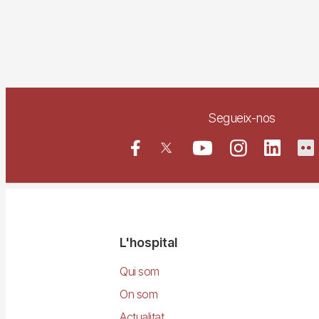
Segueix-nos
Navegació
L'hospital
principal
Qui som
On som
Actualitat