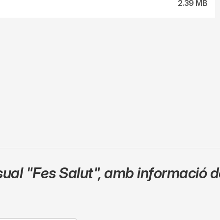
2.39 MB
sual
"Fes Salut"
,
amb informació de