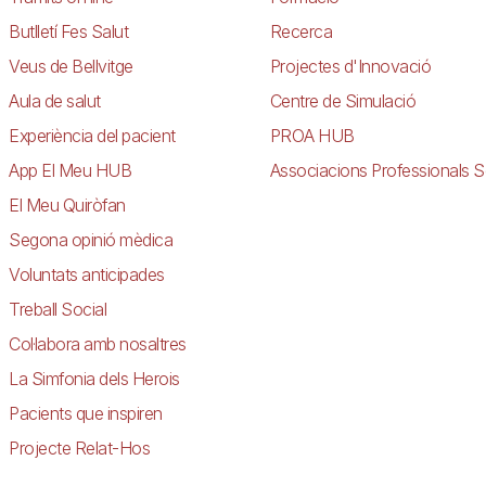
Butlletí Fes Salut
Recerca
Veus de Bellvitge
Projectes d'Innovació
Aula de salut
Centre de Simulació
Experiència del pacient
PROA HUB
App El Meu HUB
Associacions Professionals S
El Meu Quiròfan
Segona opinió mèdica
Voluntats anticipades
Treball Social
Col·labora amb nosaltres
La Simfonia dels Herois
Pacients que inspiren
Projecte Relat-Hos