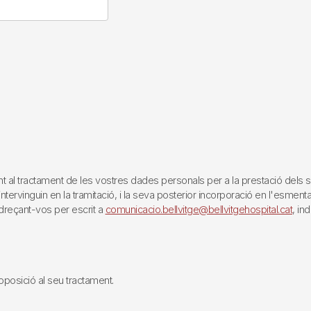
tractament de les vostres dades personals per a la prestació dels servei
rvinguin en la tramitació, i la seva posterior incorporació en l'esmentat 
reçant-vos per escrit a
comunicacio.bellvitge@bellvitgehospital.cat
, in
i oposició al seu tractament.