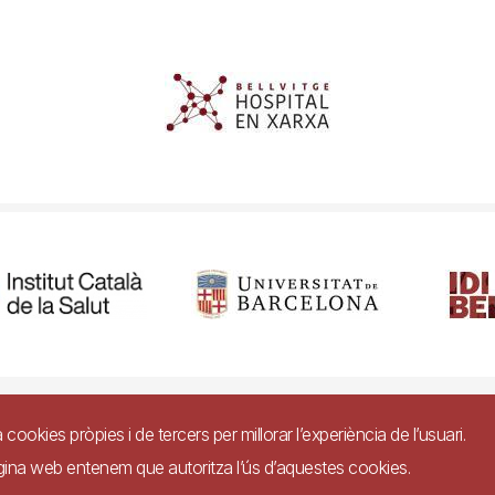
ibilitat
Avís legal
Ajuda
Política de Privacitat de Sistemes de Vigil
a cookies pròpies i de tercers per millorar l’experiència de l’usuari.
àgina web entenem que autoritza l’ús d’aquestes cookies.
Imagen
 conformitat amb el Reial Decret 1112/2018, de 7 de setembre, sobre accessibilitat