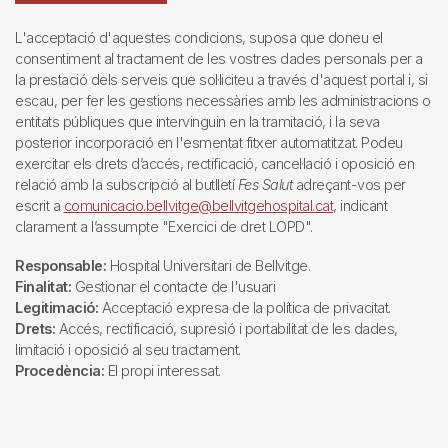
L'acceptació d'aquestes condicions, suposa que doneu el
consentiment al tractament de les vostres dades personals per a
la prestació dels serveis que sol·liciteu a través d'aquest portal i, si
escau, per fer les gestions necessàries amb les administracions o
entitats públiques que intervinguin en la tramitació, i la seva
posterior incorporació en l'esmentat fitxer automatitzat. Podeu
exercitar els drets d’accés, rectificació, cancel·lació i oposició en
relació amb la subscripció al butlletí
Fes Salut
adreçant-vos per
escrit a
comunicacio.bellvitge@bellvitgehospital.cat
, indicant
clarament a l’assumpte "Exercici de dret LOPD".
Responsable:
Hospital Universitari de Bellvitge.
Finalitat:
Gestionar el contacte de l'usuari
Legitimació:
Acceptació expresa de la política de privacitat.
Drets:
Accés, rectificació, supresió i portabilitat de les dades,
limitació i oposició al seu tractament.
Procedència:
El propi interessat.