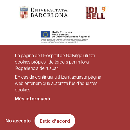
La pàgina de l'Hospital de Bellvitge utilitza
cookies pròpies i de tercers per millorar
Pie
l’experiència de l’usuari.
Contacte
de
En cas de continuar utilitzant aquesta pàgina
Accessibilitat
Avís legal
Ajuda
web entenem que autoritza l’ús d’aquestes
página
cookies.
Política de Privacitat de Sistemes de Vigilància
Mapa web
Més informació
Imagen
Lloc web accessible de conformitat amb el Reial Decret 1112/2018, de 7 de
Estic d'acord
setembre, sobre accessibilitat dels llocs web i aplicacions per a dispositius
No accepto
mòbils del sector públic.