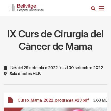
Vés
Cerca
al
Togg
contingut
navig
IX Curs de Cirurgia del
Càncer de Mama
Des del
29 setembre 2022
fins al
30 setembre 2022
Sala d'actes HUB
File
Curso_Mama_2022_programa_v23.pdf
3.63 MB