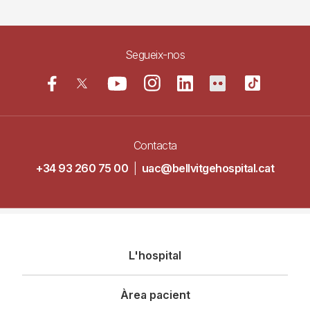
Segueix-nos
Contacta
+34 93 260 75 00
|
uac@bellvitgehospital.cat
Navegació
L'hospital
principal
Àrea pacient