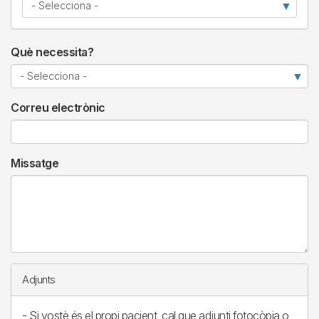
Què necessita?
Correu electrònic
Missatge
Adjunts
- Si vostè és el propi pacient, cal que adjunti fotocòpia o