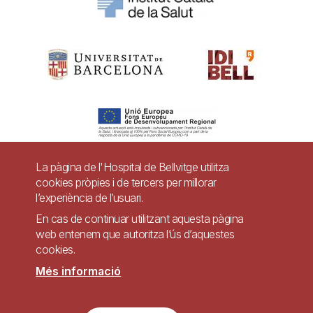
La pàgina de l'Hospital de Bellvitge utilitza
cookies pròpies i de tercers per millorar
Pie
l’experiència de l’usuari.
Contacte
de
En cas de continuar utilitzant aquesta pàgina
Accessibilitat
Avís legal
Ajuda
web entenem que autoritza l’ús d’aquestes
página
cookies.
Política de Privacitat de Sistemes de Vigilància
Mapa web
Més informació
Imagen
Lloc web accessible de conformitat amb el Reial Decret 1112/2018, de 7 de