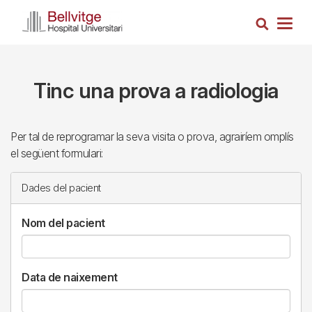
Vés
Cerca
al
Togg
contingut
navig
Tinc una prova a radiologia
Per tal de reprogramar la seva visita o prova, agrairíem omplís
el següent formulari:
Dades del pacient
Nom del pacient
Data de naixement