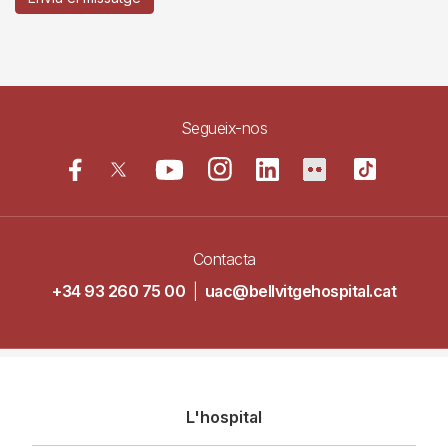
Segueix-nos
Contacta
+34 93 260 75 00
|
uac@bellvitgehospital.cat
Navegació
L'hospital
principal