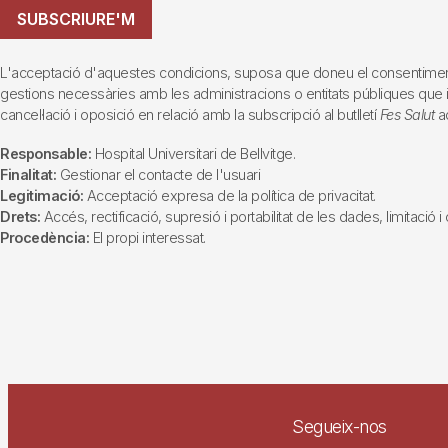
SUBSCRIURE'M
L'acceptació d'aquestes condicions, suposa que doneu el consentiment al 
gestions necessàries amb les administracions o entitats públiques que inte
cancel·lació i oposició en relació amb la subscripció al butlletí
Fes Salut
ad
Responsable:
Hospital Universitari de Bellvitge.
Finalitat:
Gestionar el contacte de l'usuari
Legitimació:
Acceptació expresa de la política de privacitat.
Drets:
Accés, rectificació, supresió i portabilitat de les dades, limitació 
Procedència:
El propi interessat.
Segueix-nos