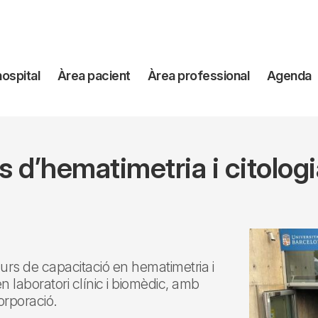
avegación
hospital
Àrea pacient
Àrea professional
Agenda
incipal
s d’hematimetria i citologi
 curs de capacitació en hematimetria i
n laboratori clínic i biomèdic, amb
orporació.