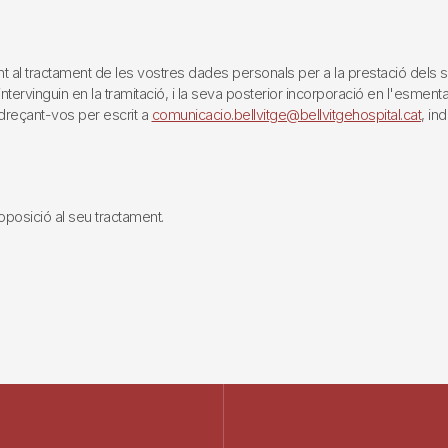
tractament de les vostres dades personals per a la prestació dels servei
rvinguin en la tramitació, i la seva posterior incorporació en l'esmentat 
reçant-vos per escrit a
comunicacio.bellvitge@bellvitgehospital.cat
, in
i oposició al seu tractament.