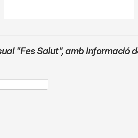
sual
"Fes Salut"
,
amb informació de