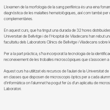
L’examen de la morfologia de la sang perifèrica és una eina fonam
diagnòstica de les malalties hematològiques, així com també per or
complementàries.
En aquest curs, que ha tingut una durada de 32 hores distribuïdes
Universitari de Bellvitge i de l’Hospital de Viladecans han rebut 
facultatiu dels Laboratoris Clínics de Bellvitge i Viladecans sobr
Per a la part pràctica, s’ha incorporat la tecnologia de la identific
reconeixement de les troballes microscòpiques que s’associen a le
Aquest curs ha utilitzat els recursos de l’aulari de la Universitat 
en classes que disposen de microscopis òptics per a cada alumne, 
d’informàtica on l’alumnat ha pogut fer ús d’un aplicatiu de microsc
Laboratori.