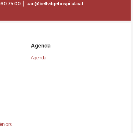
260 75 00
|
uac@bellvitgehospital.cat
Agenda
Agenda
èniors