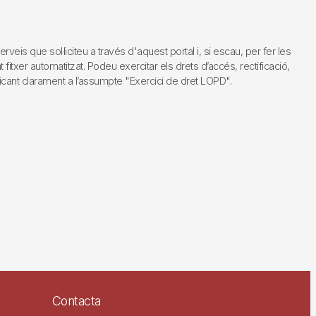
s que sol·liciteu a través d'aquest portal i, si escau, per fer les
fitxer automatitzat. Podeu exercitar els drets d’accés, rectificació,
dicant clarament a l’assumpte "Exercici de dret LOPD".
Contacta