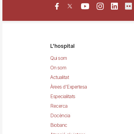
Navegació
L'hospital
principal
Qui som
On som
Actualitat
Àrees d'Expertesa
Especialitats
Recerca
Docència
Biobanc