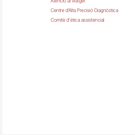
Atenció al viatger
Centre d’Alta Precisió Diagnòstica
Comitè d'ètica assistencial
Imagen