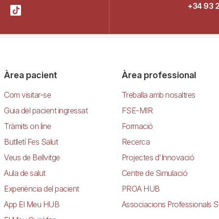
+34 93 
Àrea pacient
Àrea professional
Com visitar-se
Treballa amb nosaltres
Guia del pacient ingressat
FSE-MIR
Tràmits on line
Formació
Butlletí Fes Salut
Recerca
Veus de Bellvitge
Projectes d'Innovació
Aula de salut
Centre de Simulació
Experiència del pacient
PROA HUB
App El Meu HUB
Associacions Professionals S