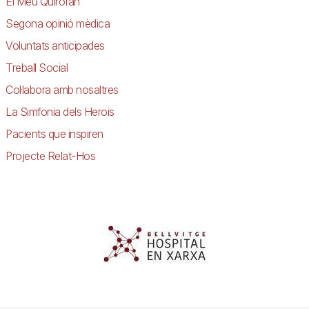
El Meu Quiròfan
Segona opinió mèdica
Voluntats anticipades
Treball Social
Col·labora amb nosaltres
La Simfonia dels Herois
Pacients que inspiren
Projecte Relat-Hos