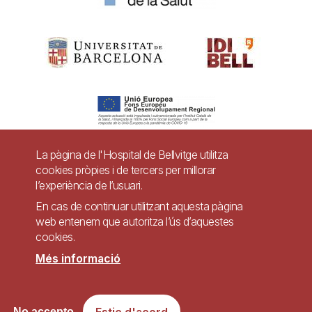
La pàgina de l'Hospital de Bellvitge utilitza
cookies pròpies i de tercers per millorar
Pie
l’experiència de l’usuari.
Contacte
de
En cas de continuar utilitzant aquesta pàgina
Accessibilitat
Avís legal
Ajuda
web entenem que autoritza l’ús d’aquestes
página
cookies.
Política de Privacitat de Sistemes de Vigilància
Mapa web
Més informació
Imagen
Lloc web accessible de conformitat amb el Reial Decret 1112/2018, de 7 de
Estic d'acord
No accepto
setembre, sobre accessibilitat dels llocs web i aplicacions per a dispositius