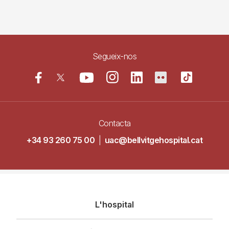
Segueix-nos
Contacta
+34 93 260 75 00
|
uac@bellvitgehospital.cat
Navegació
L'hospital
principal