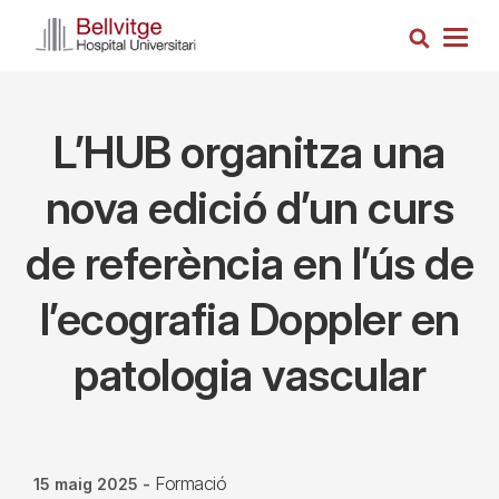
Vés
Cerca
al
Togg
contingut
navig
L’HUB organitza una
nova edició d’un curs
de referència en l’ús de
l’ecografia Doppler en
patologia vascular
Formació
15 maig 2025
-