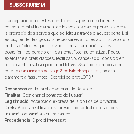
SUBSCRIURE'M
L'acceptació d'aquestes condicions, suposa que doneu el
consentiment al tractament de les vostres dades personals per a
la prestació dels serveis que sol·liciteu a través d'aquest portal i, si
escau, per fer les gestions necessàries amb les administracions o
entitats públiques que intervinguin en la tramitació, i la seva
posterior incorporació en l'esmentat fitxer automatitzat. Podeu
exercitar els drets d’accés, rectificació, cancel·lació i oposició en
relació amb la subscripció al butlletí
Fes Salut
adreçant-vos per
escrit a
comunicacio.bellvitge@bellvitgehospital.cat
, indicant
clarament a l’assumpte "Exercici de dret LOPD".
Responsable:
Hospital Universitari de Bellvitge.
Finalitat:
Gestionar el contacte de l'usuari
Legitimació:
Acceptació expresa de la política de privacitat.
Drets:
Accés, rectificació, supresió i portabilitat de les dades,
limitació i oposició al seu tractament.
Procedència:
El propi interessat.