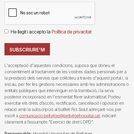
He llegit i accepto la
Política de privacitat
SUBSCRIURE'M
L'acceptació d'aquestes condicions, suposa que doneu el
consentiment al tractament de les vostres dades personals per a
la prestació dels serveis que sol·liciteu a través d'aquest portal i, si
escau, per fer les gestions necessàries amb les administracions o
entitats públiques que intervinguin en la tramitació, i la seva
posterior incorporació en l'esmentat fitxer automatitzat. Podeu
exercitar els drets d’accés, rectificació, cancel·lació i oposició en
relació amb la subscripció al butlletí
Fes Salut
adreçant-vos per
escrit a
comunicacio.bellvitge@bellvitgehospital.cat
, indicant
clarament a l’assumpte "Exercici de dret LOPD".
Responsable:
Hospital Universitari de Bellvitge.