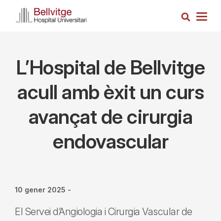
Vés
Cerca
al
Togg
contingut
navig
L’Hospital de Bellvitge
acull amb èxit un curs
avançat de cirurgia
endovascular
10 gener 2025
-
El Servei d’Angiologia i Cirurgia Vascular de