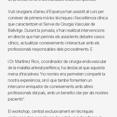
Vuit cirurgians d’arreu d’Espanya han assistit al curs per
conèixer de primera mà les tècniques i l’excel·lència clínica
que caracteritzen el Servei de Cirurgia Vascular de
Bellvitge. Durant la jornada, s’han realitzat intervencions
en directe que han permès els assistents debatre casos
clínics, actualitzar coneixements i interactuar amb els
professionals responsables dels procediments. E
l Dr. Martínez Rico, coordinador de cirurgia endovascular
de la malaltia arterial perifèrica, ha destacat que aquesta
mena d’iniciatives “no només ens permeten compartir la
nostra experiència, sinó que també fomenten un
intercanvi enriquidor de coneixements amb altres
professionals del país, amb un benefici clar per als nostres
pacients”.
El
workshop
, centrat exclusivament en tècniques