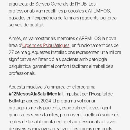
arquitecta de Serveis Generals de l’HUB. Les
professionals van recollir les propostes d’AFEMHOS,
basades en l'experiència de familiars i pacients, per crear
serveis de qualitat.
A més, es va mostrar als membres d’AFEMHOS la nova
àrea d’
Urgències Psiquiàtriques
, en funcionament des del
27 de maig. Aquestes instal·lacions representen una millora
significativa en l’atenció als pacients amb patologia
psiquiàtrica, garantint el confort i facilitant el treball dels
professionals.
Aquesta iniciativa s'emmarca en el programa
#12MesosXlaSalutMental,
impulsat per l’Hospital de
Bellvitge aquest 2024. El programa vol donar
protagonisme als pacients, especialment joves i gent
gran, i a les seves famílies, promovent la reflexió sobre els
reptes de la salut mental entre els professionals a través
de diverses iniciatives creatives i testimonis personals.