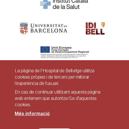
La pàgina de l'Hospital de Bellvitge utilitza
cookies pròpies i de tercers per millorar
Pie
l’experiència de l’usuari.
Contacte
de
En cas de continuar utilitzant aquesta pàgina
Accessibilitat
Avís legal
Ajuda
web entenem que autoritza l’ús d’aquestes
página
cookies.
Política de Privacitat de Sistemes de Vigilància
Mapa web
Més informació
Imagen