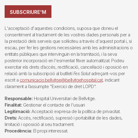
SUBSCRIURE'M
L'acceptació d'aquestes condicions, suposa que doneu el
consentiment al tractament de les vostres dades personals per a
la prestació dels serveis que sol·liciteu a través d'aquest portal i, si
escau, per fer les gestions necessàries amb les administracions o
entitats públiques que intervinguin en la tramitació, i la seva
posterior incorporació en l'esmentat fitxer automatitzat. Podeu
exercitar els drets d’accés, rectificació, cancel·lació i oposició en
relació amb la subscripció al butlletí
Fes Salut
adreçant-vos per
escrit a
comunicacio.bellvitge@bellvitgehospital.cat
, indicant
clarament a l’assumpte "Exercici de dret LOPD".
Responsable:
Hospital Universitari de Bellvitge.
Finalitat:
Gestionar el contacte de l'usuari
Legitimació:
Acceptació expresa de la política de privacitat.
Drets:
Accés, rectificació, supresió i portabilitat de les dades,
limitació i oposició al seu tractament.
Procedència:
El propi interessat.