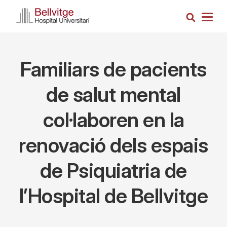
Vés
Cerca
al
Togg
contingut
navig
Familiars de pacients
de salut mental
col·laboren en la
renovació dels espais
de Psiquiatria de
l’Hospital de Bellvitge