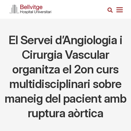
Vés
Cerca
al
Togg
contingut
navig
El Servei d’Angiologia i
Cirurgia Vascular
organitza el 2on curs
multidisciplinari sobre
maneig del pacient amb
ruptura aòrtica