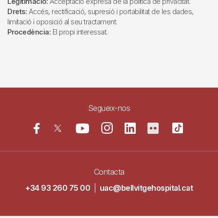
Legitimació:
Acceptació expresa de la política de privacitat.
Drets:
Accés, rectificació, supresió i portabilitat de les dades,
limitació i oposició al seu tractament.
Procedència:
El propi interessat.
Segueix-nos
Contacta
+34 93 260 75 00
|
uac@bellvitgehospital.cat