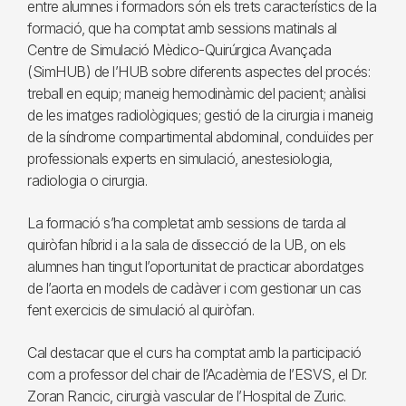
entre alumnes i formadors són els trets característics de la
formació, que ha comptat amb sessions matinals al
Centre de Simulació Mèdico-Quirúrgica Avançada
(SimHUB) de l’HUB sobre diferents aspectes del procés:
treball en equip; maneig hemodinàmic del pacient; anàlisi
de les imatges radiològiques; gestió de la cirurgia i maneig
de la síndrome compartimental abdominal, conduïdes per
professionals experts en simulació, anestesiologia,
radiologia o cirurgia.
La formació s’ha completat amb sessions de tarda al
quiròfan híbrid i a la sala de dissecció de la UB, on els
alumnes han tingut l’oportunitat de practicar abordatges
de l’aorta en models de cadàver i com gestionar un cas
fent exercicis de simulació al quiròfan.
Cal destacar que el curs ha comptat amb la participació
com a professor del chair de l’Acadèmia de l’ESVS, el Dr.
Zoran Rancic, cirurgià vascular de l’Hospital de Zuric.