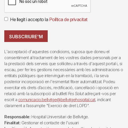
He llegit i accepto la
Política de privacitat
SUBSCRIURE'M
L'acceptació d'aquestes condicions, suposa que doneu el
consentiment al tractament de les vostres dades personals per a
la prestació dels serveis que sol·liciteu a través d'aquest portal i, si
escau, per fer les gestions necessàries amb les administracions o
entitats públiques que intervinguin en la tramitació, i la seva
posterior incorporació en l'esmentat fitxer automatitzat. Podeu
exercitar els drets d’accés, rectificació, cancel·lació i oposició en
relació amb la subscripció al butlletí
Fes Salut
adreçant-vos per
escrit a
comunicacio.bellvitge@bellvitgehospital.cat
, indicant
clarament a l’assumpte "Exercici de dret LOPD".
Responsable:
Hospital Universitari de Bellvitge.
Finalitat:
Gestionar el contacte de l'usuari