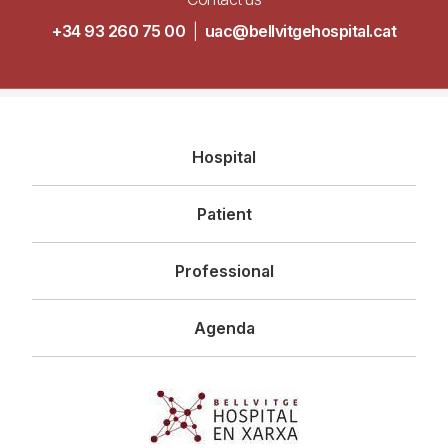
+34 93 260 75 00
|
uac@bellvitgehospital.cat
Navegació
Hospital
principal
Patient
Professional
Agenda
Imagen