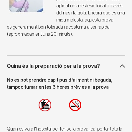
aplicat un anestèsic local a través
del nas i la gola. Encara que és una
mica molesta, aquesta prova
és generalment ben tolerada i acostuma a ser ràpida
(aproximadament uns 20 minuts).
Quina és la preparació per a la prova?
No es pot prendre cap tipus d'aliment ni beguda,
tampoc fumar en les 6 hores prèvies a la prova.
Imagen
Quan es va a l'hospital per fer-se la prova, cal portar tota la