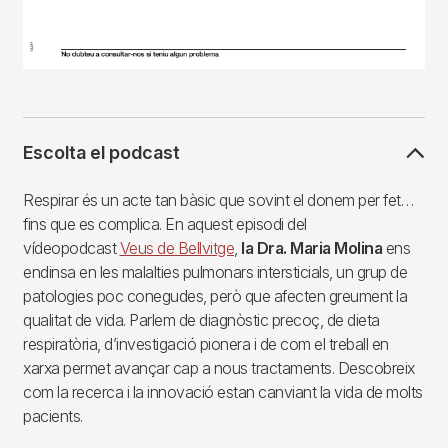
Escolta el podcast
Respirar és un acte tan bàsic que sovint el donem per fet…
fins que es complica. En aquest episodi del
vídeopodcast
Veus de Bellvitge
,
la Dra. Maria Molina
ens
endinsa en les malalties pulmonars intersticials, un grup de
patologies poc conegudes, però que afecten greument la
qualitat de vida. Parlem de diagnòstic precoç, de dieta
respiratòria, d’investigació pionera i de com el treball en
xarxa permet avançar cap a nous tractaments. Descobreix
com la recerca i la innovació estan canviant la vida de molts
pacients.