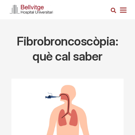
Skip
Search
to
Togg
main
navig
content
Fibrobroncoscòpia:
què cal saber
Imagen