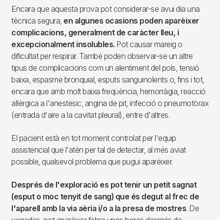
Encara que aquesta prova pot considerar-se avui dia una
tècnica segura,
en algunes ocasions poden aparèixer
complicacions, generalment de caràcter lleu, i
excepcionalment insolubles.
Pot causar mareig o
dificultat per respirar. També poden observar-se un altre
tipus de complicacions com un alentiment del pols, tensió
baixa, espasme bronquial, esputs sanguinolents o, fins i tot,
encara que amb molt baixa freqüència, hemorràgia, reacció
al·lèrgica a l'anestèsic, angina de pit, infecció o pneumotòrax
(entrada d'aire a la cavitat pleural), entre d'altres.
El pacient està en tot moment controlat per l'equip
assistencial que l'atén per tal de detectar, al més aviat
possible, qualsevol problema que pugui aparèixer.
Després de l'exploració es pot tenir un petit sagnat
(esput o moc tenyit de sang) que és degut al frec de
l'aparell amb la via aèria i/o a la presa de mostres
. De