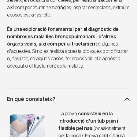
serveix, en ocasions concretes, per realitzar tractaments,
així com per aturar hemorràgies, aspirar secrecions, extraure
cossos estranys, etc.
És una exploració fonamental per al diagnòstic de
nombroses malalties broncopulmonars i d'altres
òrgans veïns, així com per al tractament
d'algunes
d'aquestes. Si no es realitza aquesta prova, es pot dificultar
o, fins i tot, en alguns casos, fer impossible el diagnòstic
adequat o el tractament de la malaltia.
En què consisteix?
Imagen
La prova
consisteix en la
introducció d'un tub prim i
flexible pel nas
(ocasionalment
per la boca). Prèviament s'haurà