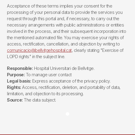
Acceptance of these terms implies your consent for the
processing of your personal data to provide the services you
request through this portal and, if necessary, to carry out the
necessary arrangements with public administrations or entities
involved in the process, and their subsequent incorporation into
the mentioned automated file. You may exercise your rights of
access, rectification, cancellation, and objection by writing to
comunicacio@bellvitgehospital.cat
, clearly stating "Exercise of
LOPD rights" in the subject line.
Responsible:
Hospital Universitari de Bellvitge.
Purpose:
To manage user contact
Legal basis:
Express acceptance of the privacy policy.
Rights:
Access, rectification, deletion, and portability of data,
limitation, and objection to its processing.
Source:
The data subject.