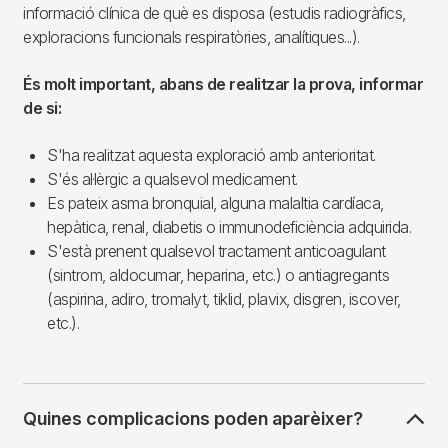
informació clínica de què es disposa (estudis radiogràfics,
exploracions funcionals respiratòries, analítiques...).
És molt important, abans de realitzar la prova, informar
de si:
S'ha realitzat aquesta exploració amb anterioritat.
S'és al·lèrgic a qualsevol medicament.
Es pateix asma bronquial, alguna malaltia cardíaca,
hepàtica, renal, diabetis o immunodeficiència adquirida.
S'està prenent qualsevol tractament anticoagulant
(sintrom, aldocumar, heparina, etc.) o antiagregants
(aspirina, adiro, tromalyt, tiklid, plavix, disgren, iscover,
etc.).
Quines complicacions poden aparèixer?