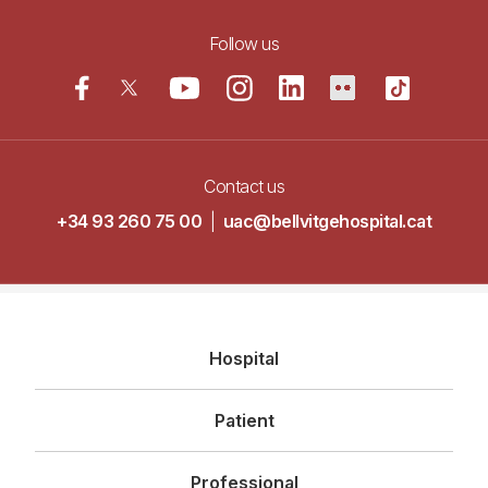
Follow us
Contact us
+34 93 260 75 00
|
uac@bellvitgehospital.cat
Navegació
Hospital
principal
Patient
Professional