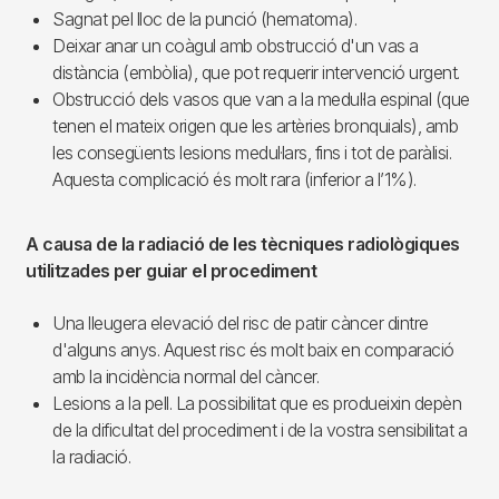
Sagnat pel lloc de la punció (hematoma).
Deixar anar un coàgul amb obstrucció d'un vas a
distància (embòlia), que pot requerir intervenció urgent.
Obstrucció dels vasos que van a la medul·la espinal (que
tenen el mateix origen que les artèries bronquials), amb
les consegüents lesions medul·lars, fins i tot de paràlisi.
Aquesta complicació és molt rara (inferior a l’1%).
A causa de la radiació de les tècniques radiològiques
utilitzades per guiar el procediment
Una lleugera elevació del risc de patir càncer dintre
d'alguns anys. Aquest risc és molt baix en comparació
amb la incidència normal del càncer.
Lesions a la pell. La possibilitat que es produeixin depèn
de la dificultat del procediment i de la vostra sensibilitat a
la radiació.