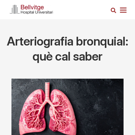
Skip
Search
to
Togg
main
navig
content
Arteriografia bronquial:
què cal saber
Imagen