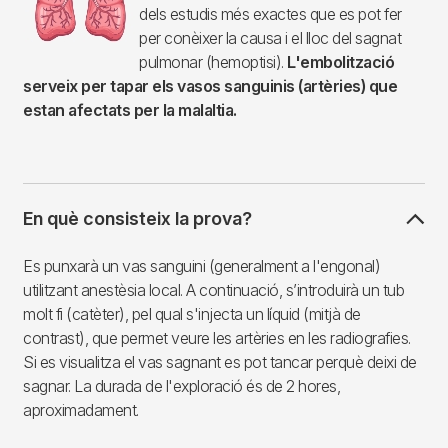
dels estudis més exactes que es pot fer
per conèixer la causa i el lloc del sagnat
pulmonar (hemoptisi).
L'embolització
serveix per tapar els vasos sanguinis (artèries) que
estan afectats per la malaltia.
En què consisteix la prova?
Es punxarà un vas sanguini (generalment a l'engonal)
utilitzant anestèsia local. A continuació, s’introduirà un tub
molt fi (catèter), pel qual s'injecta un líquid (mitjà de
contrast), que permet veure les artèries en les radiografies.
Si es visualitza el vas sagnant es pot tancar perquè deixi de
sagnar. La durada de l'exploració és de 2 hores,
aproximadament.