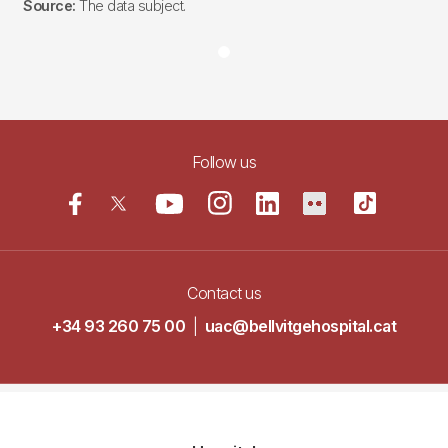
Source:
The data subject.
Follow us
Contact us
+34 93 260 75 00
|
uac@bellvitgehospital.cat
Navegació