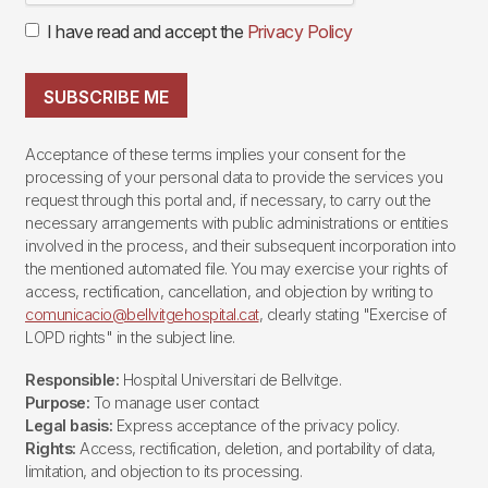
I have read and accept the
Privacy Policy
SUBSCRIBE ME
Acceptance of these terms implies your consent for the
processing of your personal data to provide the services you
request through this portal and, if necessary, to carry out the
necessary arrangements with public administrations or entities
involved in the process, and their subsequent incorporation into
the mentioned automated file. You may exercise your rights of
access, rectification, cancellation, and objection by writing to
comunicacio@bellvitgehospital.cat
, clearly stating "Exercise of
LOPD rights" in the subject line.
Responsible:
Hospital Universitari de Bellvitge.
Purpose:
To manage user contact
Legal basis:
Express acceptance of the privacy policy.
Rights:
Access, rectification, deletion, and portability of data,
limitation, and objection to its processing.