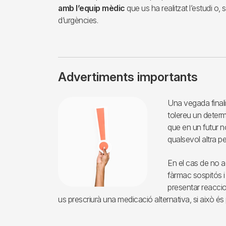
amb l’equip mèdic
que us ha realitzat l’estudi o, s
d’urgències.
Advertiments importants
Imagen
Una vegada finalit
tolereu un determ
que en un futur no
qualsevol altra p
En el cas de no ac
fàrmac sospitós i
presentar reacci
us prescriurà una medicació alternativa, si això és 