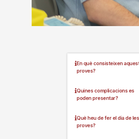
En què consisteixen aques
proves?
Quines complicacions es
poden presentar?
Què heu de fer el dia de les
proves?