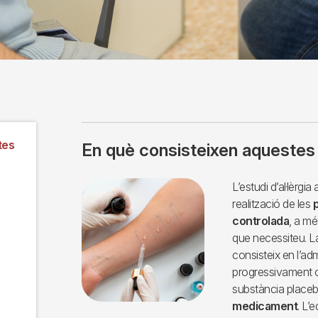
tes
En què consisteixen aquestes
Imagen
L’estudi d’al·lèrgi
realització de les
controlada
, a mé
que necessiteu. L
consisteix en l’ad
progressivament c
substància placeb
medicament
. L’