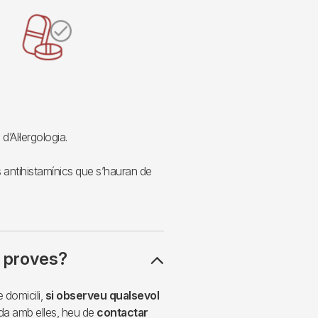
d’Al·lergologia.
 antihistamínics que s’hauran de
s proves?
 domicili,
si observeu qualsevol
da amb elles, heu de
contactar