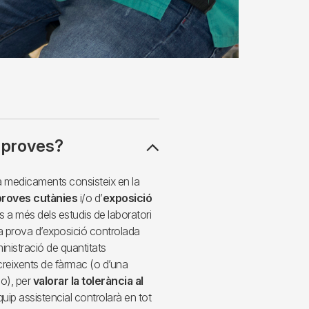
 proves?
a a medicaments consisteix en la
proves cutànies
i/o d’
exposició
s a més dels estudis de laboratori
a prova d’exposició controlada
ministració de quantitats
reixents de fàrmac (o d’una
o), per
valorar la tolerància al
equip assistencial controlarà en tot