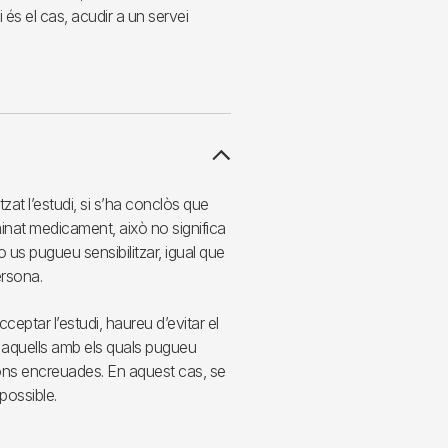
i és el cas, acudir a un servei
zat l’estudi, si s’ha conclòs que
inat medicament, això no significa
 us pugueu sensibilitzar, igual que
ersona.
ceptar l’estudi, haureu d’evitar el
 aquells amb els quals pugueu
ons encreuades. En aquest cas, se
possible.