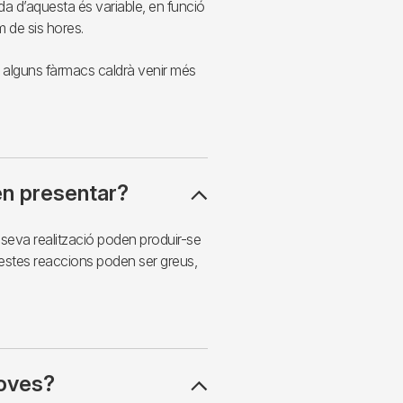
 d’aquesta és variable, en funció
m de sis hores.
per alguns fàrmacs caldrà venir més
en presentar?
a seva realització poden produir-se
stes reaccions poden ser greus,
roves?