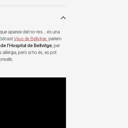
a que apareix del no-res… és una
opòdcast
Veus de Bellvitge
, parlem
de l’Hospital de Bellvitge
, per
 al·lèrgia, però si ho és, es pot
onsells.