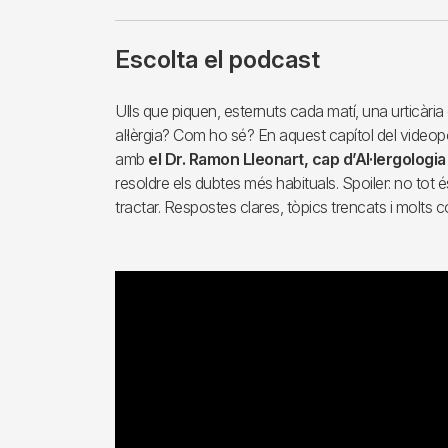
Escolta el podcast
Ulls que piquen, esternuts cada matí, una urticàri
al·lèrgia? Com ho sé? En aquest capítol del vide
amb
el Dr. Ramon Lleonart, cap d’Al·lergologia 
resoldre els dubtes més habituals. Spoiler: no tot és
tractar. Respostes clares, tòpics trencats i molts c