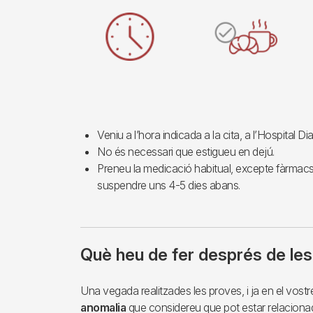
Imagen
Veniu a l’hora indicada a la cita, a l’Hospital Dia 
No és necessari que estigueu en dejú.
Preneu la medicació habitual, excepte fàrmacs
suspendre uns 4-5 dies abans.
Què heu de fer després de le
Una vegada realitzades les proves, i ja en el vostre
anomalia
que considereu que pot estar relaciona