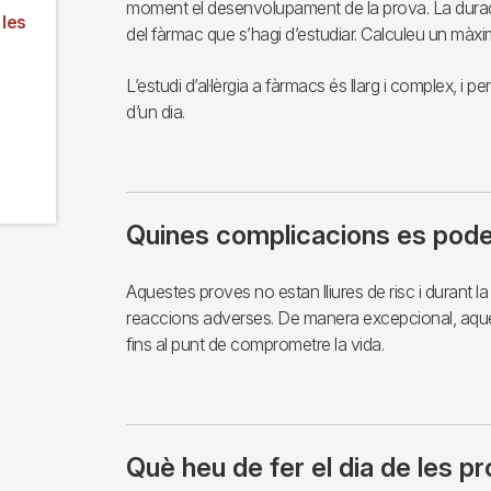
moment el desenvolupament de la prova. La durada
 les
del fàrmac que s’hagi d’estudiar. Calculeu un màxi
L’estudi d’al·lèrgia a fàrmacs és llarg i complex, i 
d’un dia.
Quines complicacions es pod
Aquestes proves no estan lliures de risc i durant l
reaccions adverses. De manera excepcional, aque
fins al punt de comprometre la vida.
Què heu de fer el dia de les p