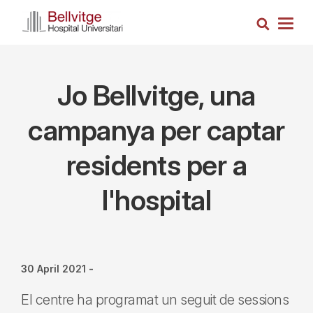
Skip
Search
to
Togg
main
navig
content
Jo Bellvitge, una
campanya per captar
residents per a
l'hospital
30 April 2021
-
El centre ha programat un seguit de sessions