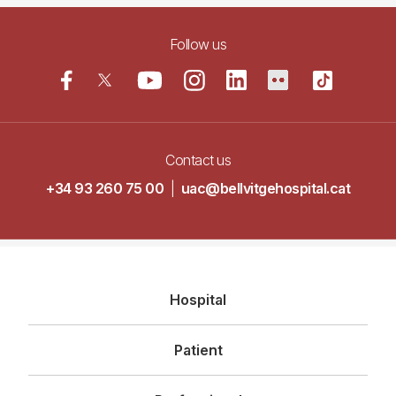
Follow us
Contact us
+34 93 260 75 00
|
uac@bellvitgehospital.cat
Navegació
Hospital
principal
Patient