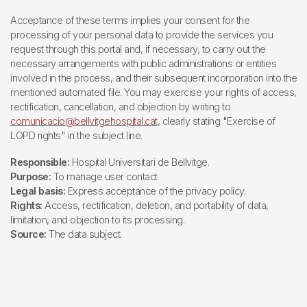
Acceptance of these terms implies your consent for the
processing of your personal data to provide the services you
request through this portal and, if necessary, to carry out the
necessary arrangements with public administrations or entities
involved in the process, and their subsequent incorporation into the
mentioned automated file. You may exercise your rights of access,
rectification, cancellation, and objection by writing to
comunicacio@bellvitgehospital.cat
, clearly stating "Exercise of
LOPD rights" in the subject line.
Responsible:
Hospital Universitari de Bellvitge.
Purpose:
To manage user contact
Legal basis:
Express acceptance of the privacy policy.
Rights:
Access, rectification, deletion, and portability of data,
limitation, and objection to its processing.
Source:
The data subject.