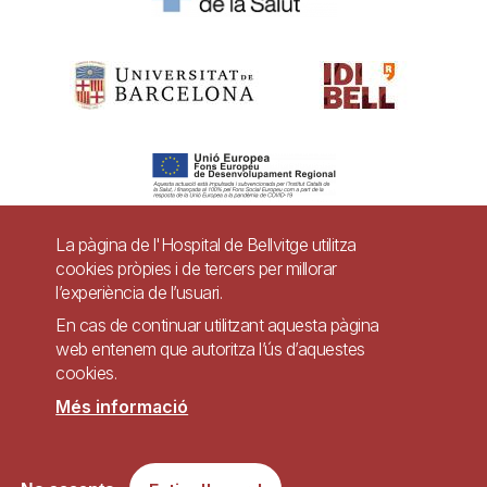
La pàgina de l'Hospital de Bellvitge utilitza
cookies pròpies i de tercers per millorar
Pie
l’experiència de l’usuari.
Contacte
de
En cas de continuar utilitzant aquesta pàgina
Accessibilitat
Avís legal
Ajuda
web entenem que autoritza l’ús d’aquestes
página
cookies.
Política de Privacitat de Sistemes de Vigilància
Mapa web
Més informació
Imagen
Lloc web accessible de conformitat amb el Reial Decret 1112/2018, de 7 de