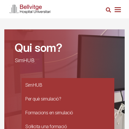
Vés
Cerca
al
Togg
contingut
navig
Qui som?
SimHUB
SimHUB
Per què simulació?
Formacions en simulació
Sol·licita una formació