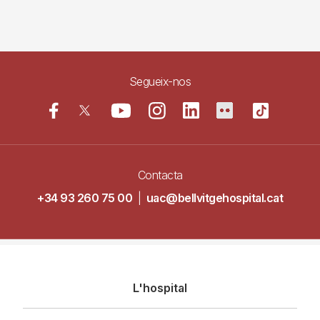
Segueix-nos
Contacta
+34 93 260 75 00
|
uac@bellvitgehospital.cat
Navegació
L'hospital
principal