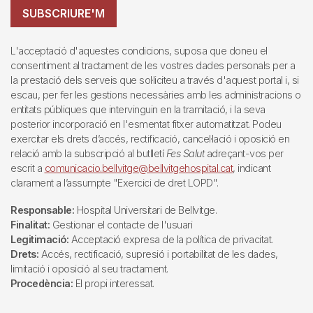
SUBSCRIURE'M
L'acceptació d'aquestes condicions, suposa que doneu el
consentiment al tractament de les vostres dades personals per a
la prestació dels serveis que sol·liciteu a través d'aquest portal i, si
escau, per fer les gestions necessàries amb les administracions o
entitats públiques que intervinguin en la tramitació, i la seva
posterior incorporació en l'esmentat fitxer automatitzat. Podeu
exercitar els drets d’accés, rectificació, cancel·lació i oposició en
relació amb la subscripció al butlletí
Fes Salut
adreçant-vos per
escrit a
comunicacio.bellvitge@bellvitgehospital.cat
, indicant
clarament a l’assumpte "Exercici de dret LOPD".
Responsable:
Hospital Universitari de Bellvitge.
Finalitat:
Gestionar el contacte de l'usuari
Legitimació:
Acceptació expresa de la política de privacitat.
Drets:
Accés, rectificació, supresió i portabilitat de les dades,
limitació i oposició al seu tractament.
Procedència:
El propi interessat.