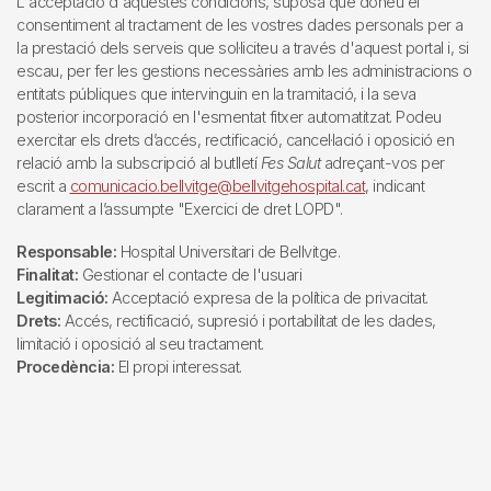
L'acceptació d'aquestes condicions, suposa que doneu el
consentiment al tractament de les vostres dades personals per a
la prestació dels serveis que sol·liciteu a través d'aquest portal i, si
escau, per fer les gestions necessàries amb les administracions o
entitats públiques que intervinguin en la tramitació, i la seva
posterior incorporació en l'esmentat fitxer automatitzat. Podeu
exercitar els drets d’accés, rectificació, cancel·lació i oposició en
relació amb la subscripció al butlletí
Fes Salut
adreçant-vos per
escrit a
comunicacio.bellvitge@bellvitgehospital.cat
, indicant
clarament a l’assumpte "Exercici de dret LOPD".
Responsable:
Hospital Universitari de Bellvitge.
Finalitat:
Gestionar el contacte de l'usuari
Legitimació:
Acceptació expresa de la política de privacitat.
Drets:
Accés, rectificació, supresió i portabilitat de les dades,
limitació i oposició al seu tractament.
Procedència:
El propi interessat.