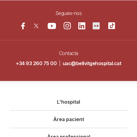
Segueix-nos
Contacta
+34 93 260 75 00
|
uac@bellvitgehospital.cat
Navegació
L'hospital
principal
Àrea pacient
Àrea professional