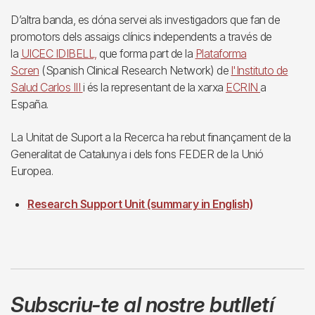
D’altra banda, es dóna servei als investigadors que fan de
promotors dels assaigs clínics independents a través de
la
UICEC IDIBELL,
que forma part de la
Plataforma
Scren
(Spanish Clinical Research Network) de
l'Instituto de
Salud Carlos III
i és la representant de la xarxa
ECRIN
a
España.
La Unitat de Suport a la Recerca ha rebut finançament de la
Generalitat de Catalunya i dels fons FEDER de la Unió
Europea.
Research Support Unit (summary in English)
Subscriu-te al nostre butlletí