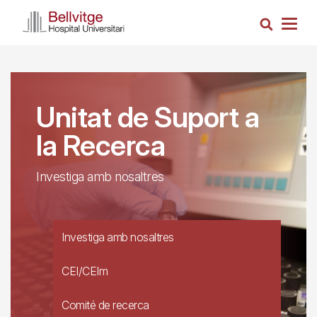
Vés
Cerca
al
Togg
contingut
navig
Unitat de Suport a
la Recerca
Investiga amb nosaltres
Investiga amb nosaltres
CEI/CEIm
Comité de recerca