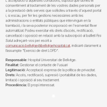
L'acceptació d'aquestes condicions, suposa que doneu el
consentiment al tractament de les vostres dades personals per
a la prestació dels serveis que sol·liciteu a través d'aquest portal
i, si escau, per fer les gestions necessàries amb les
administracions o entitats públiques que intervinguin en la
tramitació, i la seva posterior incorporació en l'esmentat fitxer
automatitzat. Podeu exercitar els drets d’accés, rectificació,
cancel·lació i oposició en relació amb la subscripció al butlletí
Fes
Salut
adreçant-vos per escrit a
comunicacio.bellvitge@bellvitgehospital.cat
, indicant clarament a
l’assumpte "Exercici de dret LOPD".
Responsable:
Hospital Universitari de Bellvitge.
Finalitat:
Gestionar el contacte de l'usuari
Legitimació:
Acceptació expresa de la política de privacitat.
Drets:
Accés, rectificació, supresió i portabilitat de les dades,
limitació i oposició al seu tractament.
Procedència:
El propi interessat.