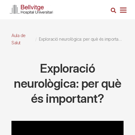
Vés
Cerca
al
Togg
contingut
navig
Aula de
Exploració neurològica: per què és important?
Salut
Exploració
neurològica: per què
és important?