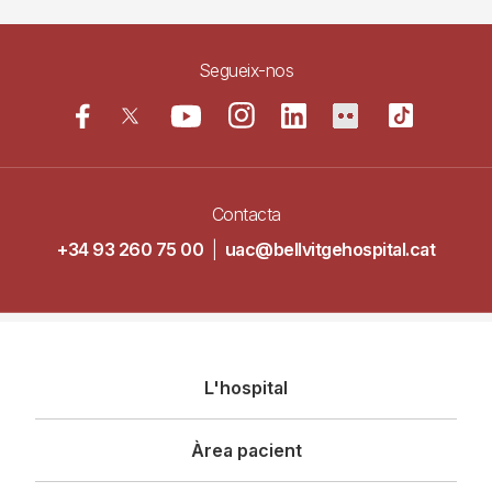
Segueix-nos
Contacta
+34 93 260 75 00
|
uac@bellvitgehospital.cat
Navegació
L'hospital
principal
Àrea pacient