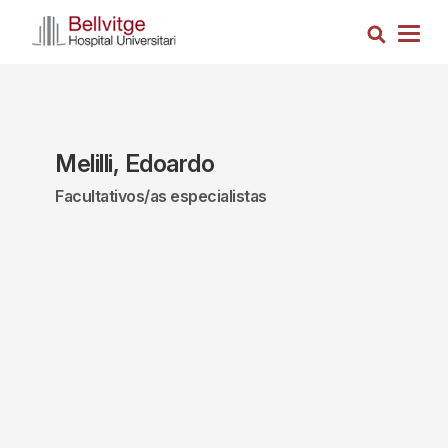
Pasar
Busca
al
Togg
contenido
navig
principal
Melilli, Edoardo
Facultativos/as especialistas