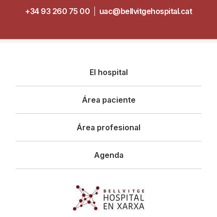
+34 93 260 75 00
|
uac@bellvitgehospital.cat
Navegació
El hospital
principal
Área paciente
Área profesional
Agenda
Imagen