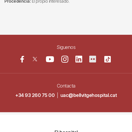
Procedencia:
El propio interesado.
Siguenos
Contacta
+34 93 260 75 00
|
uac@bellvitgehospital.cat
Navegació