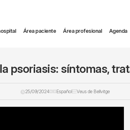
vegación
hospital
Área paciente
Área profesional
Agenda
incipal
la psoriasis: síntomas, tr
25/09/2024
Español
Veus de Bellvitge