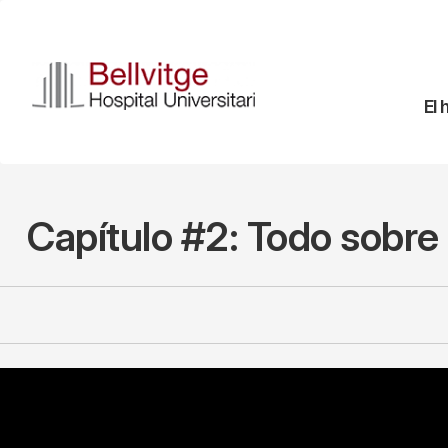
Pasar
al
contenido
principal
Na
El 
pr
Capítulo #2: Todo sobre 