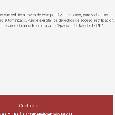
ue solicite a través de este portal y, en su caso, para realizar las
ero automatizado. Puede ejercitar los derechos de acceso, rectificación,
, indicando claramente en el asunto "Ejercicio de derecho LOPD".
Contacta
260 75 00
|
uac@bellvitgehospital.cat