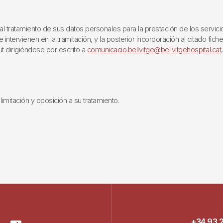
ratamiento de sus datos personales para la prestación de los servicios q
ntervienen en la tramitación, y la posterior incorporación al citado fich
ut dirigiéndose por escrito a
comunicacio.bellvitge@bellvitgehospital.cat
limitación y oposición a su tratamiento.
+34 93 