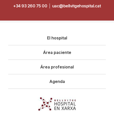
+34 93 260 75 00
|
uac@bellvitgehospital.cat
Navegació
El hospital
principal
Área paciente
Área profesional
Agenda
Imagen