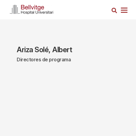
Pasar
Busca
al
Togg
contenido
navig
principal
Ariza Solé, Albert
Directores de programa