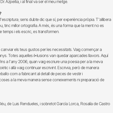
r. Azpeitia, i al final va ser el meu metge.
?
escriptura; sens dubte dic que sí, per experiència pròpia. T'allibera
, tinc millor ortografia. A més, és una forma que la ment no es
 temps i els escric, es transformen.
 canviar els teus gustos per les necessitats. Vaig començar a
anys. Totes aquelles il•lusions van quedar aparcades llavors. Aquí
nt fins a l'any 2006, quan vaig escriure una poesia per a la meva
ic i allà vaig continuar escrivint. Escrivia, però de manera
ballo com a fabricant al detall de peces de vestir i
les coses a la meva manera sense coneixements ni preparació de
 Déu, de Luis Rendueles, i sobretot García Lorca, Rosalía de Castro