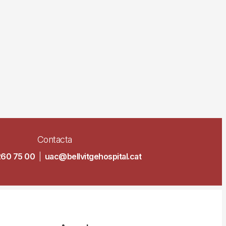
Contacta
260 75 00
|
uac@bellvitgehospital.cat