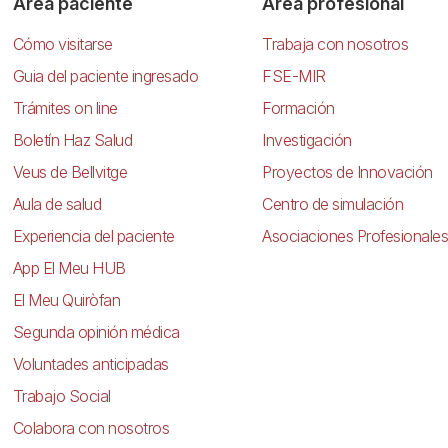
Área paciente
Área profesional
Cómo visitarse
Trabaja con nosotros
Guia del paciente ingresado
FSE-MIR
Trámites on line
Formación
Boletín Haz Salud
Investigación
Veus de Bellvitge
Proyectos de Innovación
Aula de salud
Centro de simulación
Experiencia del paciente
Asociaciones Profesionales
App El Meu HUB
El Meu Quiròfan
Segunda opinión médica
Voluntades anticipadas
Trabajo Social
Colabora con nosotros