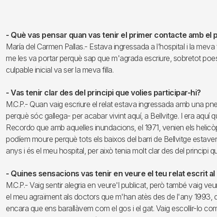
- Què vas pensar quan vas tenir el primer contacte amb e
María del Carmen Pallas.- Estava ingressada a l’hospital i la meva fil
me les va portar perquè sap que m'agrada escriure, sobretot poesia.
culpable inicial va ser la meva filla.
- Vas tenir clar des del principi que volies participar-hi?
M.C.P.- Quan vaig escriure el relat estava ingressada amb una pneu
perquè sóc gallega- per acabar vivint aquí, a Bellvitge. I era aquí 
Recordo que amb aquelles inundacions, el 1971, venien els helicò
podíem moure perquè tots els baixos del barri de Bellvitge estave
anys i és el meu hospital, per això tenia molt clar des del principi
- Quines sensacions vas tenir en veure el teu relat escrit al 
M.C.P.- Vaig sentir alegria en veure'l publicat, però també vaig veu
el meu agraïment als doctors que m'han atès des de l'any 1993, qu
encara que ens barallàvem com el gos i el gat. Vaig escollir-lo c