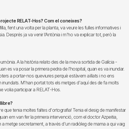
l projecte RELAT-Hos? Com el coneixes?
la, fent una volta per la planta, va veure les fulles informatives i
 Després ja va venir l’Antònia i m'ho va explicar tot, però la
mònia. A la història relato des de la meva sortida de Galícia -
quan es va posar la primera pedra de l’hospital, quan es va inundar.
pters a portar-nos queviures perquè estàvem aïllats i no ens
n inundats. M'han portat tots els metges d'aquí des de fa molts
 que volia participar a RELAT-Hos.
llibre?
re que tenia moltes faltes d'ortografia! Tenia el desig de manifestar
an em van fer la primera intervenció, com el doctor Azpeitia,
om a metge secretament, a través d'un radiòleg de mama a qui vaig