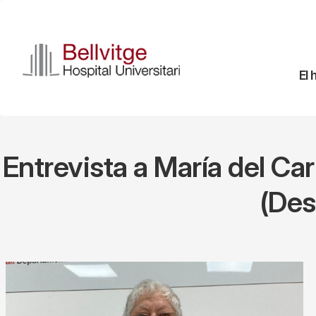
Pasar
al
contenido
principal
Na
El 
pr
Entrevista a María del Ca
(Des