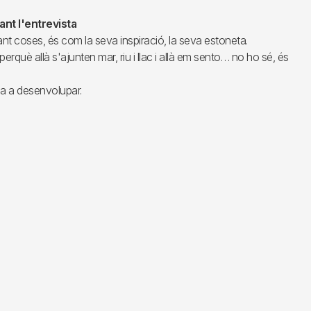
nt l'entrevista
ant coses, és com la seva inspiració, la seva estoneta.
rquè allà s'ajunten mar, riu i llac i allà em sento… no ho sé, és
sa a desenvolupar.