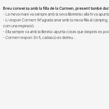
Breu conversa amb la filla de la Carmen, present també dura
- La meva mare va sempre amb la seva llibreteta i allà hi va apunt
- Li respon Carmen:
M'agrada anar amb la meva filla al càmping, pe
com una inspiració.
- Ella sempre va amb la llibreta i apunta coses que després es po
- Carmen respon:
En fi, cadascú es distreu…