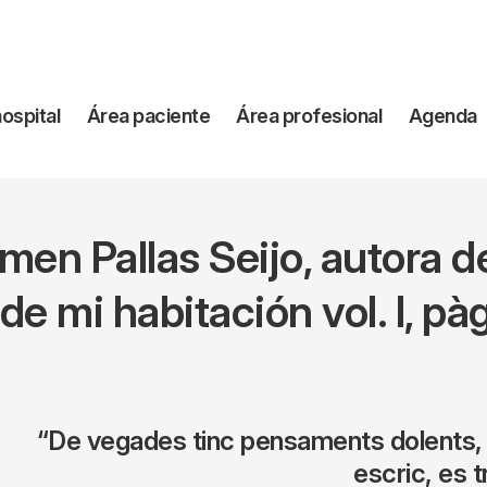
vegación
hospital
Área paciente
Área profesional
Agenda
incipal
rmen Pallas Seijo, autora d
de mi habitación vol. I, pàg
“De vegades tinc pensaments dolents, p
escric, es 