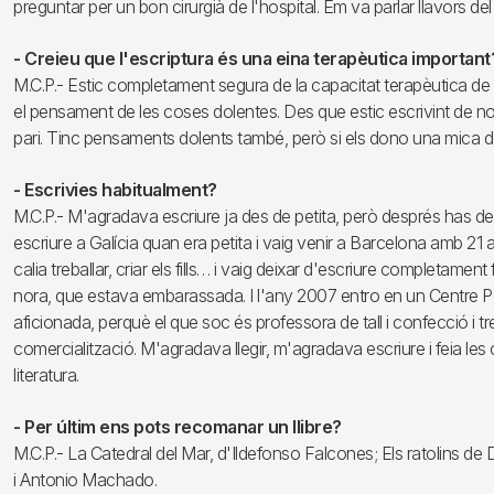
preguntar per un bon cirurgià de l'hospital. Em va parlar llavors del D
- Creieu que l'escriptura és una eina terapèutica important
M.C.P.- Estic completament segura de la capacitat terapèutica de l'
el pensament de les coses dolentes. Des que estic escrivint de nou
pari. Tinc pensaments dolents també, però si els dono una mica de
- Escrivies habitualment?
M.C.P.- M'agradava escriure ja des de petita, però després has de
escriure a Galícia quan era petita i vaig venir a Barcelona amb 21 
calia treballar, criar els fills… i vaig deixar d'escriure completame
nora, que estava embarassada. I l'any 2007 entro en un Centre Poèt
aficionada, perquè el que soc és professora de tall i confecció i tre
comercialització. M'agradava llegir, m'agradava escriure i feia 
literatura.
- Per últim ens pots recomanar un llibre?
M.C.P.- La Catedral del Mar, d'Ildefonso Falcones; Els ratolins de
i Antonio Machado.