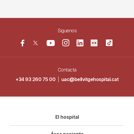
Siguenos
Contacta
+34 93 260 75 00
|
uac@bellvitgehospital.cat
Navegació
El hospital
principal