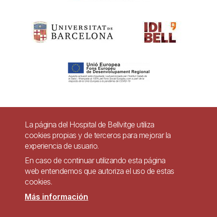
Pie
La página del Hospital de Bellvitge utiliza
Contacto
cookies propias y de terceros para mejorar la
de
experiencia de usuario.
Accesibilidad
Aviso legal
Ayuda
página
En caso de continuar utilizando esta página
Política de Privacidad de Sistemas de Videovigilancia
web entendemos que autoriza el uso de estas
cookies.
Mapa web
Más información
Imagen