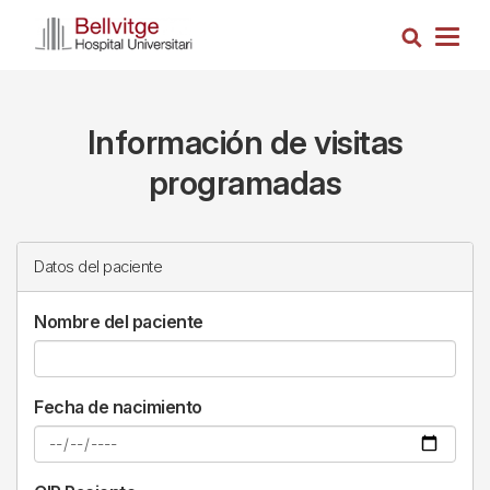
Pasar
Busca
al
Togg
contenido
navig
principal
Información de visitas
programadas
Datos del paciente
Nombre del paciente
Fecha de nacimiento