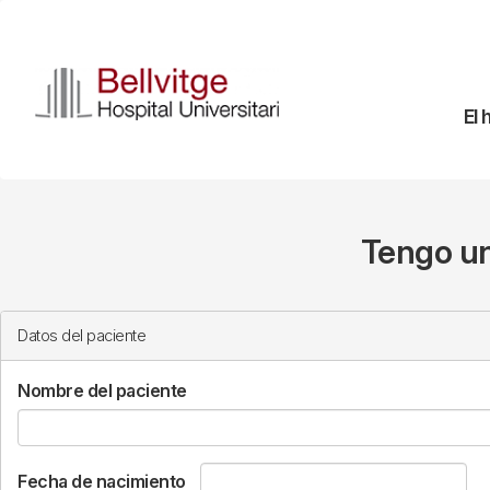
Pasar
al
contenido
principal
Na
El 
pr
Tengo un
Datos del paciente
Nombre del paciente
Fecha de nacimiento