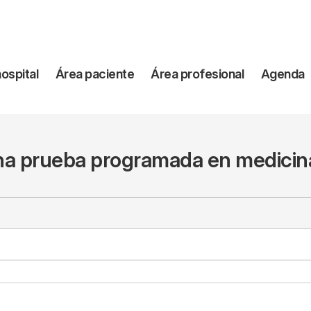
vegación
hospital
Área paciente
Área profesional
Agenda
incipal
a prueba programada en medicin