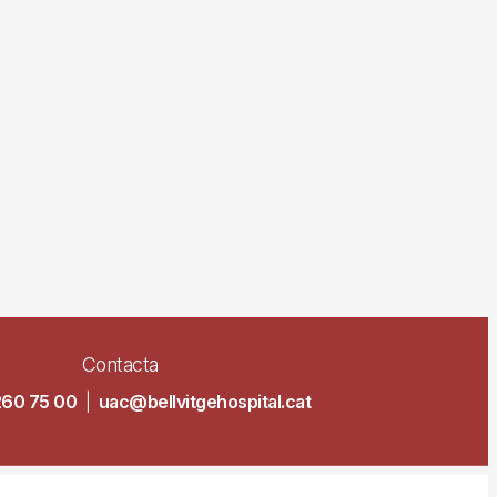
Contacta
260 75 00
|
uac@bellvitgehospital.cat