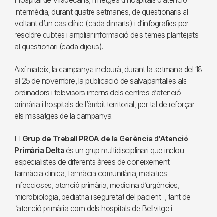
Hospital de Viladecans, i metges d’hospitals d’atenció
intermèdia, durant quatre setmanes, de qüestionaris al
voltant d’un cas clínic (cada dimarts) i d’infografies per
resoldre dubtes i ampliar informació dels temes plantejats
al qüestionari (cada dijous).
Així mateix, la campanya inclourà, durant la setmana del 18
al 25 de novembre, la publicació de salvapantalles als
ordinadors i televisors interns dels centres d’atenció
primària i hospitals de l’àmbit territorial, per tal de reforçar
els missatges de la campanya.
El
Grup de Treball PROA de la Gerència d’Atenció
Primària Delta
és un grup multidisciplinari que inclou
especialistes de diferents àrees de coneixement –
farmàcia clínica, farmàcia comunitària, malalties
infeccioses, atenció primària, medicina d’urgències,
microbiologia, pediatria i seguretat del pacient–, tant de
l’atenció primària com dels hospitals de Bellvitge i