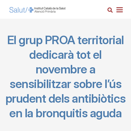
Pasar
Busca
al
Togg
contenido
navig
principal
El grup PROA territorial
dedicarà tot el
novembre a
sensibilitzar sobre l’ús
prudent dels antibiòtics
en la bronquitis aguda