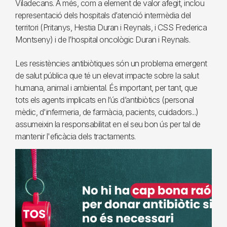
Viladecans. A més, com a element de valor afegit, inclou
representació dels hospitals d’atenció intermèdia del
territori (Pritanys, Hestia Duran i Reynals, i CSS Frederica
Montseny) i de l’hospital oncològic Duran i Reynals.
Les resistències antibiòtiques són un problema emergent
de salut pública que té un elevat impacte sobre la salut
humana, animal i ambiental. És important, per tant, que
tots els agents implicats en l’ús d’antibiòtics (personal
mèdic, d'infermeria, de farmàcia, pacients, cuidadors...)
assumeixin la responsabilitat en el seu bon ús per tal de
mantenir l'eficàcia dels tractaments.