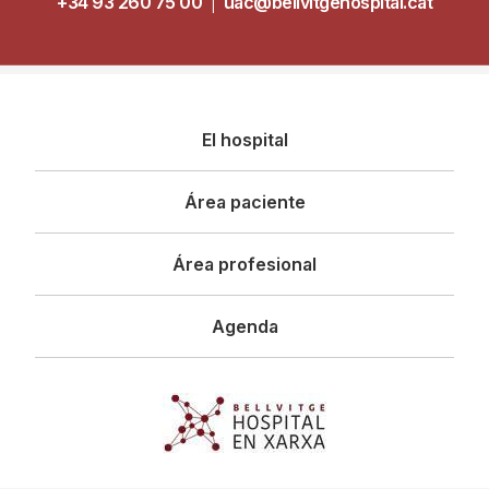
+34 93 260 75 00
|
uac@bellvitgehospital.cat
Navegació
El hospital
principal
Área paciente
Área profesional
Agenda
Imagen