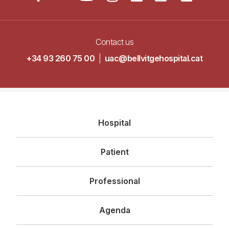
Contact us
+34 93 260 75 00
|
uac@bellvitgehospital.cat
Navegació
Hospital
principal
Patient
Professional
Agenda