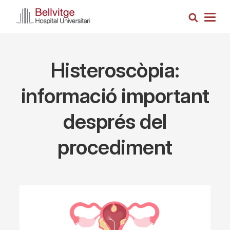
Skip
Search
to
Togg
main
navig
content
Histeroscòpia:
informació important
després del
procediment
Imagen