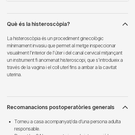
Què és la histeroscòpia?
La histeroscòpia és un procediment ginecològic
mínimament invasiu que permet al metge inspeccionar
visualment l'interior de l'úter i del canal cervical mitjançant
un instrument fi anomenat histeroscopi, que s'introdueix a
través de la vagina i el coll uterí fins a arribar a la cavitat
uterina.
Recomanacions postoperatòries generals
Torneu a casa acompanyat/da d’una persona adulta
responsable.