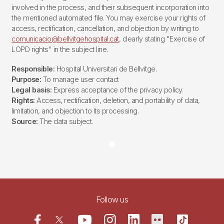
involved in the process, and their subsequent incorporation into
the mentioned automated file. You may exercise your rights of
access, rectification, cancellation, and objection by writing to
comunicacio@bellvitgehospital.cat
, clearly stating "Exercise of
LOPD rights" in the subject line.
Responsible:
Hospital Universitari de Bellvitge.
Purpose:
To manage user contact
Legal basis:
Express acceptance of the privacy policy.
Rights:
Access, rectification, deletion, and portability of data,
limitation, and objection to its processing.
Source:
The data subject.
Follow us