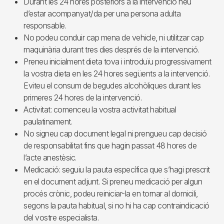
Durant les 24 hores posteriors a la intervenció heu
d’estar acompanyat/da per una persona adulta
responsable.
No podeu conduir cap mena de vehicle, ni utilitzar cap
maquinària durant tres dies després de la intervenció.
Preneu inicialment dieta tova i introduïu progressivament
la vostra dieta en les 24 hores següents a la intervenció.
Eviteu el consum de begudes alcohòliques durant les
primeres 24 hores de la intervenció.
Activitat: comenceu la vostra activitat habitual
paulatinament.
No signeu cap document legal ni prengueu cap decisió
de responsabilitat fins que hagin passat 48 hores de
l’acte anestèsic.
Medicació: seguiu la pauta específica que s’hagi prescrit
en el document adjunt. Si preneu medicació per algun
procés crònic, podeu reiniciar-la en tornar al domicili,
segons la pauta habitual, si no hi ha cap contraindicació
del vostre especialista.