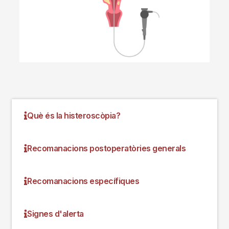
Què és la histeroscòpia?
Recomanacions postoperatòries generals
Recomanacions específiques
Signes d'alerta