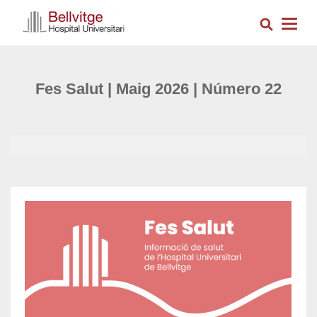
Vés
Cerca
al
Togg
contingut
navig
Fes Salut | Maig 2026 | Número 22