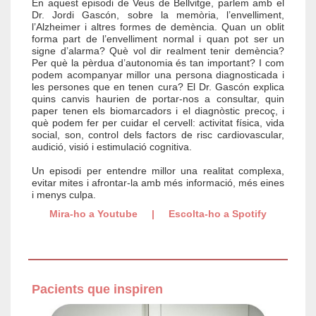
En aquest episodi de Veus de Bellvitge, parlem amb el
Dr. Jordi Gascón, sobre la memòria, l’envelliment,
l’Alzheimer i altres formes de demència. Quan un oblit
forma part de l’envelliment normal i quan pot ser un
signe d’alarma? Què vol dir realment tenir demència?
Per què la pèrdua d’autonomia és tan important? I com
podem acompanyar millor una persona diagnosticada i
les persones que en tenen cura? El Dr. Gascón explica
quins canvis haurien de portar-nos a consultar, quin
paper tenen els biomarcadors i el diagnòstic precoç, i
què podem fer per cuidar el cervell: activitat física, vida
social, son, control dels factors de risc cardiovascular,
audició, visió i estimulació cognitiva.
Un episodi per entendre millor una realitat complexa,
evitar mites i afrontar-la amb més informació, més eines
i menys culpa.
Mira-ho a Youtube
|
Escolta-ho a Spotify
Pacients que inspiren