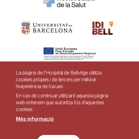
La pàgina de l'Hospital de Bellvitge utilitza
cookies pròpies i de tercers per millorar
Pie
l’experiència de l’usuari.
Contacte
de
En cas de continuar utilitzant aquesta pàgina
página
web entenem que autoritza l’ús d’aquestes
Accessibilitat
Avís legal
Ajuda
cookies.
Política de Privacitat de Sistemes de Vigilància
Mapa web
Més informació
Imagen