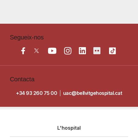
Segueix-nos
Contacta
+34 93 260 75 00
|
uac@bellvitgehospital.cat
Navegació
L'hospital
principal