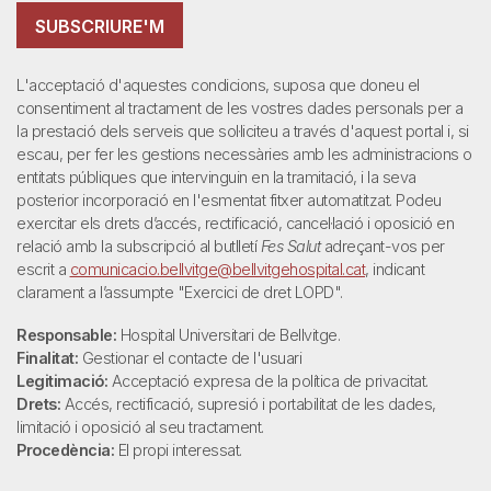
SUBSCRIURE'M
L'acceptació d'aquestes condicions, suposa que doneu el
consentiment al tractament de les vostres dades personals per a
la prestació dels serveis que sol·liciteu a través d'aquest portal i, si
escau, per fer les gestions necessàries amb les administracions o
entitats públiques que intervinguin en la tramitació, i la seva
posterior incorporació en l'esmentat fitxer automatitzat. Podeu
exercitar els drets d’accés, rectificació, cancel·lació i oposició en
relació amb la subscripció al butlletí
Fes Salut
adreçant-vos per
escrit a
comunicacio.bellvitge@bellvitgehospital.cat
, indicant
clarament a l’assumpte "Exercici de dret LOPD".
Responsable:
Hospital Universitari de Bellvitge.
Finalitat:
Gestionar el contacte de l'usuari
Legitimació:
Acceptació expresa de la política de privacitat.
Drets:
Accés, rectificació, supresió i portabilitat de les dades,
limitació i oposició al seu tractament.
Procedència:
El propi interessat.